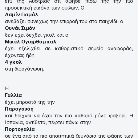
επί της Αυστρίας ότι άφησε πίσω της την πιο
προσεκτική εικόνα των ομίλων. Ο
Λαμίν Γιαμάλ
ανεβάζει συνεχώς την επιρροή του στο παιχνίδι, ο
Ουνάι Σιμόν
δεν έχει δεχθεί γκολ και ο
Μικέλ Ογιαρθάμπαλ
έχει εξελιχθεί σε καθοριστικό σημείο αναφοράς,
έχοντας ήδη
4 γκολ
στη διοργάνωση.
Η
Γαλλία
έχει μπροστά της την
Παραγουάη
και δείχνει να έχει τον πιο καθαρό ρόλο φαβορί. Η
Ισπανία, αντίθετα, πέφτει πάνω στην
Πορτογαλία
σε ένα από τα πιο απαιτητικά ζευγάρια της φάσης των