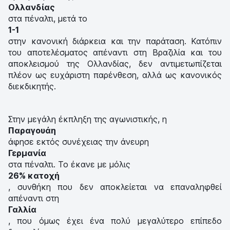
Ολλανδίας
στα πέναλτι, μετά το
1-1
στην κανονική διάρκεια και την παράταση. Κατόπιν
του αποτελέσματος απέναντι στη Βραζιλία και του
αποκλεισμού της Ολλανδίας, δεν αντιμετωπίζεται
πλέον ως ευχάριστη παρένθεση, αλλά ως κανονικός
διεκδικητής.
Στην μεγάλη έκπληξη της αγωνιστικής, η
Παραγουάη
άφησε εκτός συνέχειας την άνευρη
Γερμανία
στα πέναλτι. Το έκανε με μόλις
26% κατοχή
, συνθήκη που δεν αποκλείεται να επαναληφθεί
απέναντι στη
Γαλλία
, που όμως έχει ένα πολύ μεγαλύτερο επίπεδο