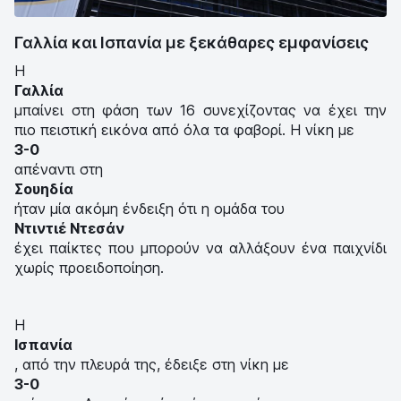
Γαλλία και Ισπανία με ξεκάθαρες εμφανίσεις
Η
Γαλλία
μπαίνει στη φάση των 16 συνεχίζοντας να έχει την
πιο πειστική εικόνα από όλα τα φαβορί. Η νίκη με
3-0
απέναντι στη
Σουηδία
ήταν μία ακόμη ένδειξη ότι η ομάδα του
Ντιντιέ Ντεσάν
έχει παίκτες που μπορούν να αλλάξουν ένα παιχνίδι
χωρίς προειδοποίηση.
Η
Ισπανία
, από την πλευρά της, έδειξε στη νίκη με
3-0