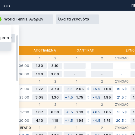
...
ΕΙΚΟΝΙΚΆ ΠΑΙΧΝΊΔΙΑ
ΑΠΟΤΕΛΕΣΜΑΤΑ
ΆΡΘΡΑ
ΕΦΑΡΜΟΓ
Π
World Tennis. Ανδρών
Όλα τα γεγονότα
ήματα
34
ΑΠΟΤΈΛΕΣΜΑ
ΧΆΝΤΙΚΑΠ
ΣΎΝΟ
1
2
1
2
ΣΎΝΟΛΟ
Αύριο στις 06:00
1.30
3.10
-
-
-
Αύριο στις 06:00
1.30
3.00
-
-
-
1
2
1
2
ΣΎΝΟΛΟ
Σήμερα στις 21:00
1.22
3.70
-5.5
2.05
+5.5
1.68
19.5
1
Σήμερα στις 23:00
3.05
1.30
+4.5
1.75
-4.5
1.95
21.5
1
1
2
1
2
ΣΎΝΟΛΟ
Σήμερα στις 17:30
1.07
6.30
-6.5
2.10
+6.5
1.65
18.5
1
Σήμερα στις 20:00
4.10
1.18
+4.5
1.95
-4.5
1.75
20.5
1
ITF - ΒΈΛΓΙΟ
1
2
1
2
ΣΎΝΟΛΟ