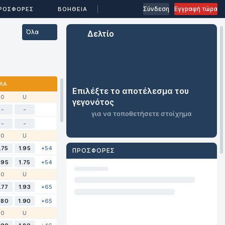
...
Σύνδεση
Εγγραφή τώρα
ΕΣ
ΡΟΣΦΟΡΕΣ
ΒΟΉΘΕΙΑ
Όλα
Δελτίο
ΛΑ
Επιλέξτε το αποτέλεσμα του
O
U
γεγονότος
-
-
για να τοποθετήσετε στοίχημα
-
-
O
U
.75
1.95
+54
ΠΡΟΣΦΟΡΈΣ
.95
1.75
+54
O
U
.77
1.93
+65
.80
1.90
+65
O
U