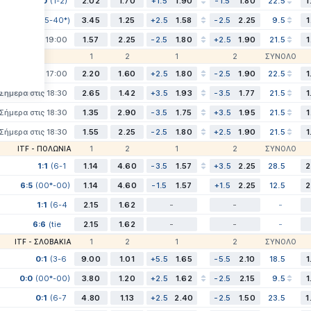
0:0
(1-2)
2.02
1.70
+1.5
1.90
-1.5
1.80
22.5
1
1:2
(15-40*)
3.45
1.25
+2.5
1.58
-2.5
2.25
9.5
1
Σήμερα στις 19:00
1.57
2.25
-2.5
1.80
+2.5
1.90
21.5
1
1
2
1
2
ΣΎΝΟΛΟ
Σήμερα στις 17:00
2.20
1.60
+2.5
1.80
-2.5
1.90
22.5
1
Σήμερα στις 18:30
2.65
1.42
+3.5
1.93
-3.5
1.77
21.5
1
Σήμερα στις 18:30
1.35
2.90
-3.5
1.75
+3.5
1.95
21.5
1
Σήμερα στις 18:30
1.55
2.25
-2.5
1.80
+2.5
1.90
21.5
1
ITF - ΠΟΛΩΝΊΑ
1
2
1
2
ΣΎΝΟΛΟ
1:1
(6-1
1.14
4.60
-3.5
1.57
+3.5
2.25
28.5
2
3-6
6:5
(00*-00)
6-5)
1.14
4.60
-1.5
1.57
+1.5
2.25
12.5
2
1:1
(6-4
2.15
1.62
-
-
-
1-6
6:6
(tie
6-6)
2.15
1.62
-
-
-
break
ITF - ΣΛΟΒΑΚΊΑ
1
2
1
2
ΣΎΝΟΛΟ
0-1*)
0:1
(3-6
9.00
1.01
+5.5
1.65
-5.5
2.10
18.5
1
0-0)
0:0
(00*-00)
3.80
1.20
+2.5
1.62
-2.5
2.15
9.5
1
0:1
(6-7
4.80
1.13
+2.5
2.40
-2.5
1.50
23.5
1
0-0)