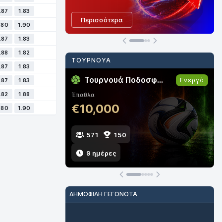
.87
1.83
Περισσότερα
Περισσότερα
Περισσότερα
.80
1.90
.87
1.83
.88
1.82
ΤΟΥΡΝΟΥΆ
.87
1.83
Τουρνουά Τένις!
Τουρνουά Cyber - eSports!
Τουρνουά Ποδοσφαίρου!
Τουρνουά Ποδοσφαίρου!
Τουρνουά Ποδοσφαίρου!
Σύντομα
Σύντομα
Ενεργό
Ενεργό
Ενεργό
.87
1.83
.82
1.88
Έπαθλα
Έπαθλα
Έπαθλα
Έπαθλα
Έπαθλα
€10,000
€10,000
€10,000
€10,000
€5,000
.80
1.90
571
59
50
228
179
150
150
150
75
100
9 ημέρες
9 ημέρες
16 ημέρες
24 ημέρες
24 ημέρες
ΔΗΜΟΦΙΛΉ ΓΕΓΟΝΌΤΑ
Ποδόσφαιρο
Μπάσκετ
Βόλεϊ
Τένις
Υδατοσφαίριση