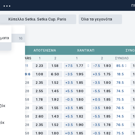
...
ΕΙΚΟΝΙΚΆ ΠΑΙΧΝΊΔΙΑ
ΑΠΟΤΕΛΕΣΜΑΤΑ
ΆΡΘΡΑ
ΕΦΑΡΜΟΓ
Π
Κύπελλο Setka. Setka Cup. Paris
Όλα τα γεγονότα
up. Paris
ήματα
16
ΑΠΟΤΈΛΕΣΜΑ
ΧΆΝΤΙΚΑΠ
ΣΎΝΟ
SETKA CUP. PARIS
1
2
1
2
ΣΎΝΟΛΟ
1:2
(3-11
2.23
1.58
+7.5
1.77
-7.5
1.93
85.5
1
6-11
11-7
9:6
1.08
6.50
-3.5
1.95
+3.5
1.75
18.5
1
9*-6)
Σήμερα στις 12:28
2.35
1.52
+3.5
1.85
-3.5
1.80
78.5
1
Σήμερα στις 13:28
2.55
1.45
+5.5
1.80
-5.5
1.85
74.5
1
Σήμερα στις 14:58
1.78
1.92
-0.5
1.80
+0.5
1.85
75.5
1
ζέκ
Σήμερα στις 16:28
2.35
1.55
+3.5
1.85
-3.5
1.80
76.5
1
Σήμερα στις 16:58
2.60
1.43
+5.5
1.82
-5.5
1.85
74.5
1
ζέκ
Σήμερα στις 17:28
2.35
1.52
+3.5
1.90
-3.5
1.78
76.5
1
Σήμερα στις 17:58
1.90
1.80
+0.5
1.85
-0.5
1.82
75.5
1