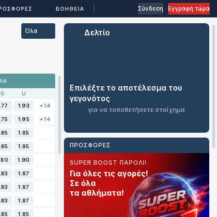
...
Σύνδεση
Εγγραφή τώρα
ΕΣ
ΡΟΣΦΟΡΕΣ
ΒΟΉΘΕΙΑ
Όλα
Δελτίο
ΛΑ
Επιλέξτε το αποτέλεσμα του
O
U
γεγονότος
.77
1.93
+14
για να τοποθετήσετε στοίχημα
.75
1.95
+14
.85
1.85
ΠΡΟΣΦΟΡΈΣ
.85
1.85
.80
1.90
SUPER BOOST ΠΑΡΟΛΙ!
ΑΣΦΑΛΕΙΑ ΣΤΟ ΠΑΡΟΛΙ!
ΑΝ ΠΑΕΙ ΠΑΡΑΤΑΣΗ…ΠΛΗΡΩΝΕΣΑΙ
Για όλες τις αγορές!
Επιστροφή
Παράταση; Έχεις
.83
1.87
Σε όλα
με έως
επιστροφή!
.83
1.87
τα αθλήματα!
και 3 χαμένες
.83
1.87
επιλογές!
.85
1.85