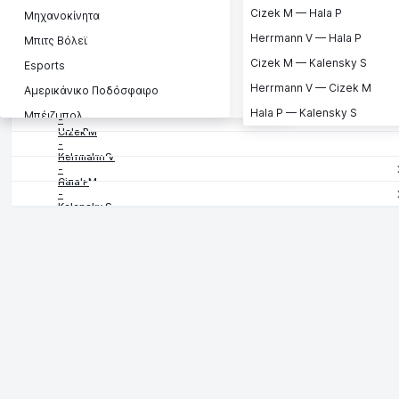
Μίροσλαβ Χατζέκ
Merkl R
Ρωσία - Liga Pro A9, Moscow
Cizek M — Hala P
Μηχανοκίνητα
-
Marasek D
Melisek M
Λευκορωσία
Herrmann V — Hala P
Μπιτς Βόλεϊ
-
Μίροσλαβ Χατζέκ
Herrmann V
Τσεχία
Cizek M — Kalensky S
Esports
-
Kalensky S
Cizek M
Τσεχία - Liga Pro A12, Liberec
Herrmann V — Cizek M
Αμερικάνικο Ποδόσφαιρο
-
Hala P
Herrmann V
Τσεχία - Liga Pro A14, Liberec
Hala P — Kalensky S
Μπέιζμπολ
-
Hala P
Cizek M
Czech Republic. Liga Pro A16. Ostrava
Χόκεϊ Επί Χόρτου
-
Kalensky S
Herrmann V
Τσεχία - Liga Pro A17, Liberec
Φλόρμπολ
-
Cizek M
Hala P
Τσεχία - Liga Pro A18, Ostrava
Μπιτς Σόκερ
-
Kalensky S
TT Cup
Λακρός
Τσεχία - TT Cup
Ράγκμπι
Κύπελλο Setka
Αυστραλιανό Ποδόσφαιρο
Setka Cup. Africa
Κρίκετ
Setka Cup. Europe
Μπάντμιντον
Setka Cup. Australia
Μπιλιάρδο - Σνούκερ
Setka Cup. America
Πάντελ τέννις
Setka Cup. Seoul
Νταρτς