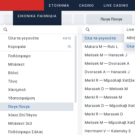
ΣΤΟΙΧΗΜΑ
ΣΤΟΙΧΗΜΑ
CASINO
CASINO
LIVE CASINO
LIVE CASINO
ΕΙΚΟΝΙΚΆ ΠΑΙΧΝΊΔΙΑ
Όλες τις ώρες
Πινγκ Πονγκ
ΑΠΟΤΕΛΕΣΜΑΤΑ
Όλες τις ώρες
Live
Κύριο
Αθλήματα
Πινγκ Πονγκ
Κύπελλο Setka
Setka C
ΆΡΘΡΑ
1 ώρα
Aθλ
Όλα τα γεγονότα
Όλα τα γεγονότα
Όλα τα γεγονότα
4910
516
2 ώρες
Όλα
Κορυφαία
Makara M — Rulc L
75
ΚΑΤΗΓΟΡΊΑ
ΕΦΑΡΜΟΓΕΣ
Πινγκ Πονγκ - Κύπελλο Setka
WTT
4 ώρες
Melisek M — Hanacek J
Ποδόσφαιρο
Makara M
WTT Champions Yokohama. Japan
6 ώρες
Melisek M — Dvoracek A
Μπάσκετ
-
Rulc L
Men
12 ώρες
Dvoracek A — Hanacek J
Βόλεϊ
4o Σετ
Melisek M
Women
1 ημέρα
Merkl R — Μίροσλαβ Χατζέκ
Τένις
-
Hanacek J
Melisek M
Liga Pro
2 ημέρες
Marasek D — Melisek M
Χάντμπολ
-
Dvoracek A
Dvoracek A
Ρωσία
Merkl R — Melisek M
Υδατοσφαίριση
-
Hanacek J
Merkl R
Ρωσία - Liga Pro A4, Moscow
Marasek D — Μίροσλαβ Χατ
Πινγκ Πονγκ
-
Μίροσλαβ Χατζέκ
Marasek D
Ρωσία - Liga Pro A5, Moscow
Merkl R — Marasek D
Χόκεϊ Επί Πάγου
-
Melisek M
Merkl R
Ρωσία - Liga Pro A6, Moscow
Melisek M — Μίροσλαβ Χατ
Μπάσκετ 3x3
-
Melisek M
Marasek D
Ρωσία - Liga Pro A3, Moscow
Herrmann V — Kalensky S
Ποδόσφαιρο Σάλας
-