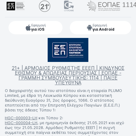
Εφαρμογή
Εφαρμογή
για iOS
για Android
21+ | ΑΡΜΟΔΙΟΣ ΡΥΘΜΙΣΤΗΣ ΕΕΕΠ | ΚΙΝΔΥΝΟΣ
ΕΘΙΣΜΟΥ & ΑΠΩΛΕΙΑΣ ΠΕΡΙΟΥΣΙΑΣ | ΕΟΠΑΕ -
ΓΡΑΜΜΗ ΣΥΜΒΟΥΛΕΥΤΙΚΗΣ: 1114 | ΠΑΙΞΕ
ΥΠΕΥΘΥΝΑ
Ο διαχειριστής αυτού του ιστοτόπου είναι η εταιρεία PLUMO
Limited, με έδρα τη Λευκωσία Κύπρου και καταστατική
διεύθυνση Ευαγόρου 31, 2ος όροφος, 1066. Ο ιστότοπος
εποπτεύεται από την Επιτροπή Ελέγχου Παιγνίων (Ε.Ε.Ε.Π.)
βάσει της άδειας Τύπου 1:
HGC–000003–LH
και Τύπου 2:
HGC–000004–LH
, με ημερομηνία έκδοσης 21.05.2021 και ισχύ
έως την 21.05.2028. Αρμόδιος Ρυθμιστής ΕΕΕΠ | Η συχνή
συμμετοχή στα παίγνια εκθέτει τους συμμετέχοντες στον