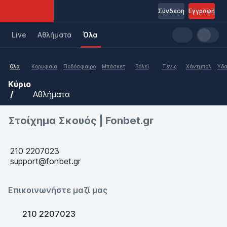
Σύνδεση
Εγγραφή
Live
Aθλήματα
Όλα
Όλα
Κορυφαία
Ποδόσφαιρο
Μπάσκετ
Βόλεϊ
Τένις
Χάντμπολ
Υδα
Κύριο
Αθλήματα
Στοίχημα Σκουός | Fonbet.gr
210 2207023
support@fonbet.gr
Επικοινωνήστε μαζί μας
210 2207023