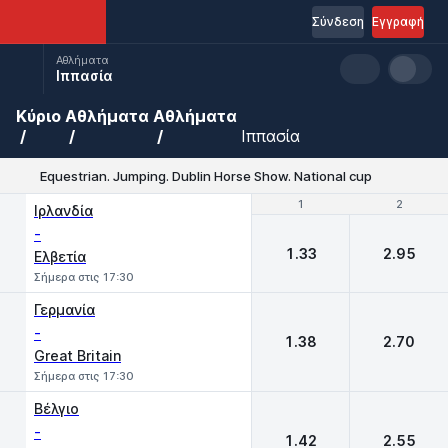
Σύνδεση
Εγγραφή
Αθλήματα
Ιππασία
Κύριο
Αθλήματα
Αθλήματα
Ιππασία
Equestrian. Jumping. Dublin Horse Show. National cup
1
1
2
2
Ιρλανδία
-
1.33
2.95
Ελβετία
Σήμερα στις 17:30
Γερμανία
-
1.38
2.70
Great Britain
Σήμερα στις 17:30
Βέλγιο
-
1.42
2.55