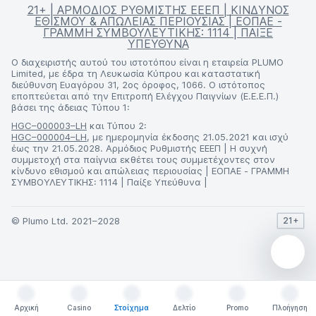
21+ | ΑΡΜΟΔΙΟΣ ΡΥΘΜΙΣΤΗΣ ΕΕΕΠ | ΚΙΝΔΥΝΟΣ
ΕΘΙΣΜΟΥ & ΑΠΩΛΕΙΑΣ ΠΕΡΙΟΥΣΙΑΣ | ΕΟΠΑΕ -
ΓΡΑΜΜΗ ΣΥΜΒΟΥΛΕΥΤΙΚΗΣ: 1114 | ΠΑΙΞΕ
ΥΠΕΥΘΥΝΑ
Ο διαχειριστής αυτού του ιστοτόπου είναι η εταιρεία PLUMO
Limited, με έδρα τη Λευκωσία Κύπρου και καταστατική
διεύθυνση Ευαγόρου 31, 2ος όροφος, 1066. Ο ιστότοπος
εποπτεύεται από την Επιτροπή Ελέγχου Παιγνίων (Ε.Ε.Ε.Π.)
βάσει της άδειας Τύπου 1:
HGC–000003–LH
και Τύπου 2:
HGC–000004–LH
, με ημερομηνία έκδοσης 21.05.2021 και ισχύ
έως την 21.05.2028. Αρμόδιος Ρυθμιστής ΕΕΕΠ | Η συχνή
συμμετοχή στα παίγνια εκθέτει τους συμμετέχοντες στον
κίνδυνο εθισμού και απώλειας περιουσίας | ΕΟΠΑΕ - ΓΡΑΜΜΗ
ΣΥΜΒΟΥΛΕΥΤΙΚΗΣ: 1114 | Παίξε Υπεύθυνα |
© Plumo Ltd. 2021–2028
21+
Αρχική
Casino
Στοίχημα
Δελτίο
Promo
Πλοήγηση