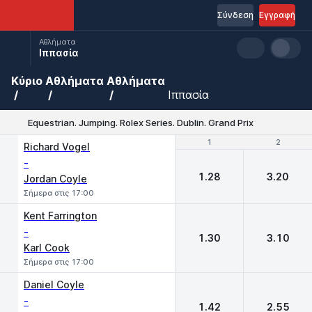
Σύνδεση
Εγγραφή
Αθλήματα
Ιππασία
Κύριο
Αθλήματα
Αθλήματα
Ιππασία
Equestrian. Jumping. Rolex Series. Dublin. Grand Prix
1
1
2
2
Richard Vogel
-
1.28
3.20
Jordan Coyle
Σήμερα στις 17:00
Kent Farrington
-
1.30
3.10
Karl Cook
Σήμερα στις 17:00
Daniel Coyle
-
1.42
2.55