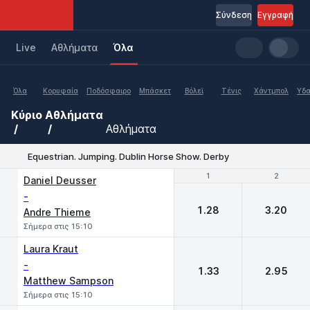
Σύνδεση
Εγγραφή
Live
Aθλήματα
Όλα
Όλα
Κορυφαία
Ποδόσφαιρο
Μπάσκετ
Βόλεϊ
Τένις
Χάντμπολ
Υδα
Κύριο
Αθλήματα
Αθλήματα
Equestrian. Jumping. Dublin Horse Show. Derby
1
1
2
2
Daniel Deusser
-
1.28
3.20
Andre Thieme
Σήμερα στις 15:10
Laura Kraut
-
1.33
2.95
Matthew Sampson
Σήμερα στις 15:10