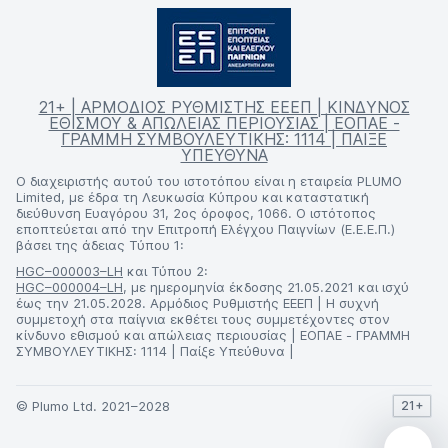
21+ | ΑΡΜΟΔΙΟΣ ΡΥΘΜΙΣΤΗΣ ΕΕΕΠ | ΚΙΝΔΥΝΟΣ
ΕΘΙΣΜΟΥ & ΑΠΩΛΕΙΑΣ ΠΕΡΙΟΥΣΙΑΣ | ΕΟΠΑΕ -
ΓΡΑΜΜΗ ΣΥΜΒΟΥΛΕΥΤΙΚΗΣ: 1114 | ΠΑΙΞΕ
ΥΠΕΥΘΥΝΑ
Ο διαχειριστής αυτού του ιστοτόπου είναι η εταιρεία PLUMO
Limited, με έδρα τη Λευκωσία Κύπρου και καταστατική
διεύθυνση Ευαγόρου 31, 2ος όροφος, 1066. Ο ιστότοπος
εποπτεύεται από την Επιτροπή Ελέγχου Παιγνίων (Ε.Ε.Ε.Π.)
βάσει της άδειας Τύπου 1:
HGC–000003–LH
και Τύπου 2:
HGC–000004–LH
, με ημερομηνία έκδοσης 21.05.2021 και ισχύ
έως την 21.05.2028. Αρμόδιος Ρυθμιστής ΕΕΕΠ | Η συχνή
συμμετοχή στα παίγνια εκθέτει τους συμμετέχοντες στον
κίνδυνο εθισμού και απώλειας περιουσίας | ΕΟΠΑΕ - ΓΡΑΜΜΗ
ΣΥΜΒΟΥΛΕΥΤΙΚΗΣ: 1114 | Παίξε Υπεύθυνα |
© Plumo Ltd. 2021–2028
21+