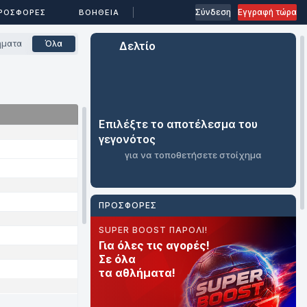
...
Σύνδεση
Εγγραφή τώρα
ΕΣ
ΡΟΣΦΟΡΕΣ
ΒΟΉΘΕΙΑ
ήματα
Όλα
Δελτίο
Επιλέξτε το αποτέλεσμα του
γεγονότος
για να τοποθετήσετε στοίχημα
ΠΡΟΣΦΟΡΈΣ
SUPER BOOST ΠΑΡΟΛΙ!
ΑΣΦΑΛΕΙΑ ΣΤΟ ΠΑΡΟΛΙ!
ΑΝ ΠΑΕΙ ΠΑΡΑΤΑΣΗ…ΠΛΗΡΩΝΕΣΑΙ
Για όλες τις αγορές!
Επιστροφή
Παράταση; Έχεις
Σε όλα
με έως
επιστροφή!
τα αθλήματα!
και 3 χαμένες
επιλογές!