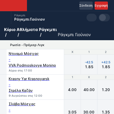
Σύνδεση
Εγγραφή
Ράγκμπι
Ράγκμπι Γιούνιον
Κύριο
Αθλήματα
Ράγκμπι
Ράγκμπι Γιούνιον
Ρωσία - Πρέμιερ Λιγκ
Χ
Χ
1
1
2
2
Ντιναμό Μόσχας
-
-42.5
+42.5
VVA Podmoskovye Monino
1.85
1.85
Αύριο στις 17:00
1
1
X
X
2
2
Krasny Yar Krasnoyarsk
-
4.00
40.00
1.20
Στρέλα Καζάν
9 Αυγούστου στις 12:00
Σλάβα Μόσχας
-
3.05
30.00
1.35