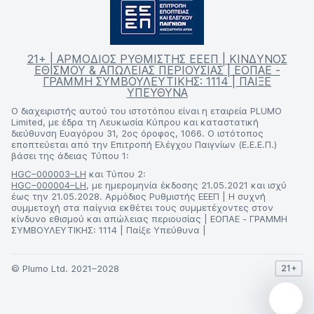
21+ | ΑΡΜΟΔΙΟΣ ΡΥΘΜΙΣΤΗΣ ΕΕΕΠ | ΚΙΝΔΥΝΟΣ
ΕΘΙΣΜΟΥ & ΑΠΩΛΕΙΑΣ ΠΕΡΙΟΥΣΙΑΣ | ΕΟΠΑΕ -
ΓΡΑΜΜΗ ΣΥΜΒΟΥΛΕΥΤΙΚΗΣ: 1114 | ΠΑΙΞΕ
ΥΠΕΥΘΥΝΑ
Ο διαχειριστής αυτού του ιστοτόπου είναι η εταιρεία PLUMO
Limited, με έδρα τη Λευκωσία Κύπρου και καταστατική
διεύθυνση Ευαγόρου 31, 2ος όροφος, 1066. Ο ιστότοπος
εποπτεύεται από την Επιτροπή Ελέγχου Παιγνίων (Ε.Ε.Ε.Π.)
βάσει της άδειας Τύπου 1:
HGC–000003–LH
και Τύπου 2:
HGC–000004–LH
, με ημερομηνία έκδοσης 21.05.2021 και ισχύ
έως την 21.05.2028. Αρμόδιος Ρυθμιστής ΕΕΕΠ | Η συχνή
συμμετοχή στα παίγνια εκθέτει τους συμμετέχοντες στον
κίνδυνο εθισμού και απώλειας περιουσίας | ΕΟΠΑΕ - ΓΡΑΜΜΗ
ΣΥΜΒΟΥΛΕΥΤΙΚΗΣ: 1114 | Παίξε Υπεύθυνα |
© Plumo Ltd. 2021–2028
21+