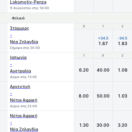
Lokomotiv-Penza
9 Αυγούστου στις 16:00
Φιλικά
Χ
Χ
1
1
2
2
Στόρμερς
-
+34.5
-34.5
Νέα Ζηλανδία
1.87
1.83
Σήμερα στις 20:00
1
1
X
X
2
2
Ιαπωνία
-
6.20
40.00
1.08
Αυστραλία
Αύριο στις 13:05
Αργεντινή
-
8.00
50.00
1.03
Νότια Αφρική
Αύριο στις 22:00
Νότια Αφρική
-
1.30
30.00
3.20
Νέα Ζηλανδία