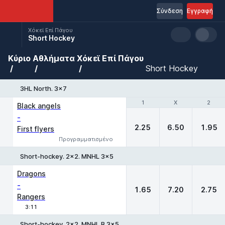
Σύνδεση
Εγγραφή
Χόκεϊ Επί Πάγου
Short Hockey
Κύριο
Αθλήματα
Χόκεϊ Επί Πάγου
Short Hockey
3HL North. 3x7
1
1
X
X
2
2
Black angels
-
2.25
6.50
1.95
First flyers
Προγραμματισμένο
Short-hockey. 2x2. MNHL 3x5
1
X
2
Dragons
-
1.65
7.20
2.75
Rangers
3:11
Short-hockey. 2x2. MNHL B 3x5