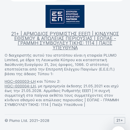
21+ | ΑΡΜΟΔΙΟΣ ΡΥΘΜΙΣΤΗΣ ΕΕΕΠ | ΚΙΝΔΥΝΟΣ
ΕΘΙΣΜΟΥ & ΑΠΩΛΕΙΑΣ ΠΕΡΙΟΥΣΙΑΣ | ΕΟΠΑΕ -
ΓΡΑΜΜΗ ΣΥΜΒΟΥΛΕΥΤΙΚΗΣ: 1114 | ΠΑΙΞΕ
ΥΠΕΥΘΥΝΑ
Ο διαχειριστής αυτού του ιστοτόπου είναι η εταιρεία PLUMO
Limited, με έδρα τη Λευκωσία Κύπρου και καταστατική
διεύθυνση Ευαγόρου 31, 2ος όροφος, 1066. Ο ιστότοπος
εποπτεύεται από την Επιτροπή Ελέγχου Παιγνίων (Ε.Ε.Ε.Π.)
βάσει της άδειας Τύπου 1:
HGC–000003–LH
και Τύπου 2:
HGC–000004–LH
, με ημερομηνία έκδοσης 21.05.2021 και ισχύ
έως την 21.05.2028. Αρμόδιος Ρυθμιστής ΕΕΕΠ | Η συχνή
συμμετοχή στα παίγνια εκθέτει τους συμμετέχοντες στον
κίνδυνο εθισμού και απώλειας περιουσίας | ΕΟΠΑΕ - ΓΡΑΜΜΗ
ΣΥΜΒΟΥΛΕΥΤΙΚΗΣ: 1114 | Παίξε Υπεύθυνα |
© Plumo Ltd. 2021–2028
21+