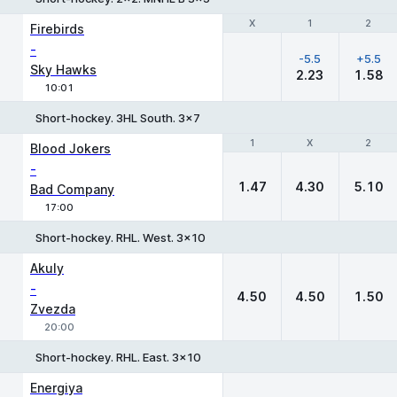
Χ
Χ
1
1
2
2
Firebirds
-
-5.5
+5.5
Sky Hawks
2.23
1.58
10:01
Short-hockey. 3HL South. 3x7
1
1
X
X
2
2
Blood Jokers
-
1.47
4.30
5.10
Bad Company
17:00
Short-hockey. RHL. West. 3x10
1
X
2
Akuly
-
4.50
4.50
1.50
Zvezda
20:00
Short-hockey. RHL. East. 3x10
Energiya