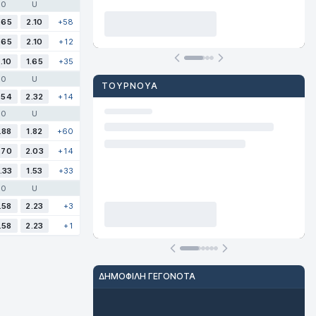
O
U
.65
2.10
+58
.65
2.10
+12
.10
1.65
+35
O
U
ΤΟΥΡΝΟΥΆ
.54
2.32
+14
O
U
.88
1.82
+60
.70
2.03
+14
.33
1.53
+33
O
U
.58
2.23
+3
.58
2.23
+1
ΔΗΜΟΦΙΛΉ ΓΕΓΟΝΌΤΑ
Ποδόσφαιρο
Μπάσκετ
Βόλεϊ
Τένις
Πινγκ Πονγκ