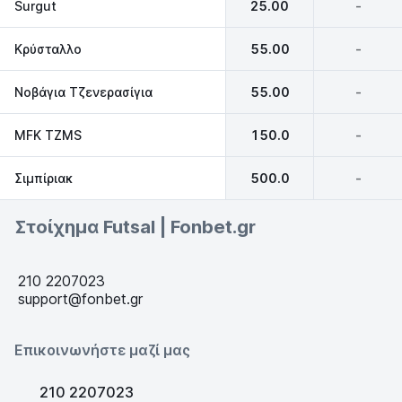
Surgut
25.00
-
Κρύσταλλο
55.00
-
Νοβάγια Τζενερασίγια
55.00
-
MFK TZMS
150.0
-
Σιμπίριακ
500.0
-
Στοίχημα Futsal | Fonbet.gr
210 2207023
support@fonbet.gr
Επικοινωνήστε μαζί μας
210 2207023