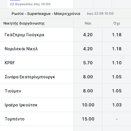
22 Αυγούστου στις 10:00
Ρωσία - Superleague - Μακροχρόνια
έως 22.08 10:00
Ναι
Όχι
Νικητής διοργάνωσης
Γκάζπρομ Γιούγκρα
4.20
1.18
Νοριλσκάι Νίκελ
4.20
1.18
ΚPRF
5.70
1.10
Σινάρα Εκατερίνμπουργκ
8.00
1.05
Τιούμεν
8.00
1.05
Ιραέρο Ιρκούτσκ
10.00
1.03
Τορπέντο
15.00
-