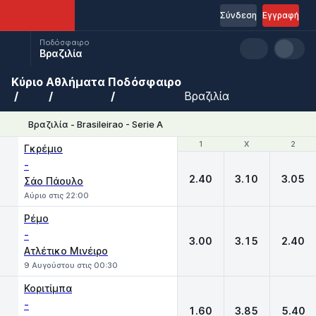
Σύνδεση
Εγγραφή
Ποδόσφαιρο
Βραζιλία
Κύριο
Αθλήματα
Ποδόσφαιρο
Βραζιλία
Βραζιλία - Brasileirao - Serie A
1
1
X
X
2
2
Γκρέμιο
-
2.40
3.10
3.05
Σάο Πάουλο
Αύριο στις 22:00
Ρέμο
-
3.00
3.15
2.40
Ατλέτικο Μινέιρο
9 Αυγούστου στις 00:30
Κοριτίμπα
-
1.60
3.85
5.40