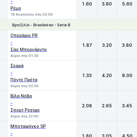
-
1.60
3.80
5.60
Ρέμο
18 Αυγούστου στις 02:00
Βραζιλία - Brasileirao - Serie Β
1
X
2
Οπεράριο PR
-
1.87
3.20
3.80
Σάο Μπερνάρντο
Αύριο στις 01:30
Σεαρά
-
1.33
4.20
8.00
Πόντε Πρέτα
Αύριο στις 02:30
Βίλα Νόβα
-
2.08
2.95
3.45
Σπορτ Ρεσίφε
Αύριο στις 22:00
Μποταφόγκο SP
-
1.80
3.05
4.50