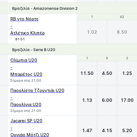
Βραζιλία - Amazonense Division 2
1
1
X2
X2
RB ντο Νόρτε
-
1.02
8.50
Ατλέτικο Κλιπέρ
81:51
Βραζιλία - Serie B U20
1
1
X
X
2
2
Oλίμπια U20
-
11.50
4.50
1.25
Μπαρέτος U20
Σήμερα στις 21:00
Παουλίστα Τζουντιάι U20
-
1.13
6.00
17.00
Παουλίνια U20
Σήμερα στις 21:00
Jacarei SP U20
-
1.47
4.15
5.20
Ουνιάο Μότζι U20