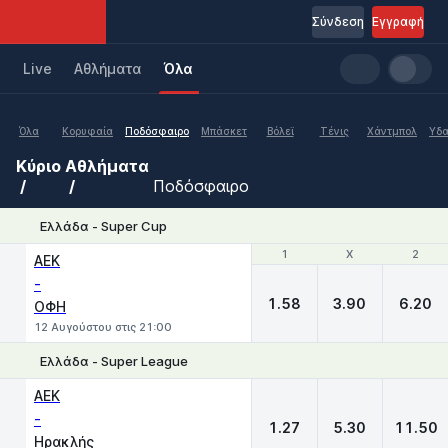
Σύνδεση
Εγγραφή
Live
Aθλήματα
Όλα
Όλα
Κορυφαία
Ποδόσφαιρο
Μπάσκετ
Βόλεϊ
Τένις
Χάντμπολ
Υδα
Κύριο
Αθλήματα
Ποδόσφαιρο
Ελλάδα - Super Cup
1
1
X
X
2
2
ΑΕΚ
-
1.58
3.90
6.20
ΟΦΗ
12 Αυγούστου στις 21:00
Ελλάδα - Super League
1
X
2
ΑΕΚ
-
1.27
5.30
11.50
Ηρακλής