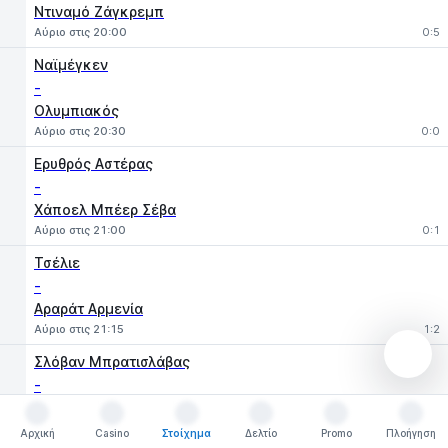
Ντιναμό Ζάγκρεμπ
Αύριο στις 20:00
0:5
Ναϊμέγκεν
-
Ολυμπιακός
Αύριο στις 20:30
0:0
Ερυθρός Αστέρας
-
Χάποελ Μπέερ Σέβα
Αύριο στις 21:00
0:1
Τσέλιε
-
Αραράτ Αρμενία
Αύριο στις 21:15
1:2
Σλόβαν Μπρατισλάβας
-
Μιάλμπι
Αύριο στις 21:15
2:1
Αρχική
Casino
Στοίχημα
Δελτίο
Promo
Πλοήγηση
Αρχική
Casino
Στοίχημα
Δελτίο
Promo
Πλοήγηση