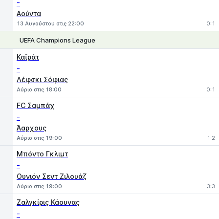
-
Αούντα
13 Αυγούστου στις 22:00
0:1
UEFA Champions League
1
X
2
Καϊράτ
-
Λέφσκι Σόφιας
Αύριο στις 18:00
0:1
FC Σαμπάχ
-
Άαρχους
Αύριο στις 19:00
1:2
Μπόντο Γκλιμτ
-
Ουνιόν Σεντ Ζιλουάζ
Αύριο στις 19:00
3:3
Ζαλγκίρις Κάουνας
-