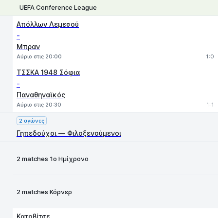
UEFA Conference League
1
X
2
Απόλλων Λεμεσού
-
Μπραν
Αύριο στις 20:00
1:0
ΤΣΣΚΑ 1948 Σόφια
-
Παναθηναϊκός
Αύριο στις 20:30
1:1
2 αγώνες
Γηπεδούχοι — Φιλοξενούμενοι
2 matches 1ο Ημίχρονο
2 matches Κόρνερ
Κατοβίτσε