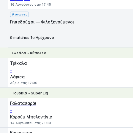
16 Αυγούστου στις 17:45
9 αγώνες
Γηπεδούχοι — Φιλοξενούμενοι
9 matches 1ο Ημίχρονο
Ελλάδα - Κύπελλο
1
X
2
Τρίκαλα
-
Λάρισα
Αύριο στις 17:00
Τουρκία - Super Lig
1
X
2
Γαλατασαράι
-
Κορούμ Μπελεντίγιε
14 Αυγούστου στις 21:30
Κόνιασπορ