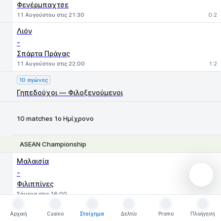
Φενέρμπαχτσε
11 Αυγούστου στις 21:30
0:2
Λιόν
-
Σπάρτα Πράγας
11 Αυγούστου στις 22:00
1:2
10 αγώνες
Γηπεδούχοι — Φιλοξενούμενοι
10 matches 1ο Ημίχρονο
ASEAN Championship
1
X
2
Μαλαισία
-
Φιλιππίνες
Σήμερα στις 16:00
Ταϊλάνδη
Αρχική
Casino
Στοίχημα
Δελτίο
Promo
Πλοήγηση
Αρχική
Casino
Στοίχημα
Δελτίο
Promo
Πλοήγηση