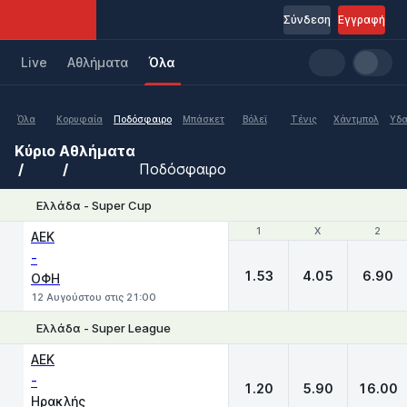
Σύνδεση
Εγγραφή
Live
Aθλήματα
Όλα
Όλα
Κορυφαία
Ποδόσφαιρο
Μπάσκετ
Βόλεϊ
Τένις
Χάντμπολ
Υδα
Κύριο
Αθλήματα
Ποδόσφαιρο
Ελλάδα - Super Cup
1
1
X
X
2
2
ΑΕΚ
-
1.53
4.05
6.90
ΟΦΗ
12 Αυγούστου στις 21:00
Ελλάδα - Super League
1
X
2
ΑΕΚ
-
1.20
5.90
16.00
Ηρακλής