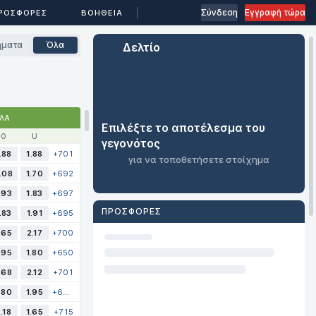
...
Σύνδεση
Εγγραφή τώρα
ΕΣ
ΡΟΣΦΟΡΕΣ
ΒΟΉΘΕΙΑ
ήματα
Όλα
Δελτίο
ΛΑ
Επιλέξτε το αποτέλεσμα του
O
U
γεγονότος
.88
1.88
+701
για να τοποθετήσετε στοίχημα
.08
1.70
+692
.93
1.83
+697
ΠΡΟΣΦΟΡΈΣ
.83
1.91
+695
.65
2.17
+700
.95
1.80
+650
.68
2.12
+701
.80
1.95
+696
.18
1.65
+715