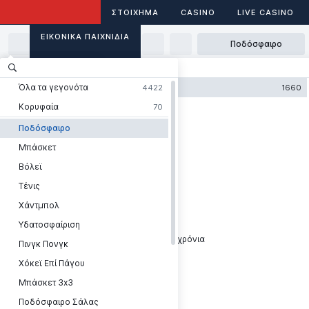
ΣΤΟΙΧΗΜΑ
ΣΤΟΙΧΗΜΑ
CASINO
CASINO
LIVE CASINO
LIVE CASINO
ΕΙΚΟΝΙΚΆ ΠΑΙΧΝΊΔΙΑ
Όλες τις ώρες
Ποδόσφαιρο
ΑΠΟΤΕΛΕΣΜΑΤΑ
Όλες τις ώρες
Κύριο
Αθλήματα
Ποδόσφαιρο
ΆΡΘΡΑ
1 ώρα
Όλα τα γεγονότα
Όλα τα γεγονότα
4422
1660
2 ώρες
Κορυφαία
70
ΚΑΤΗΓΟΡΊΑ
ΕΦΑΡΜΟΓΕΣ
Ποδόσφαιρο
Διεθνή Συλλόγων
4 ώρες
Ποδόσφαιρο
UEFA E
Κουόπιο
UEFA Europa League
6 ώρες
Μπάσκετ
-
Σήμερα σ
Ουνιβερσιτατέα Κραϊόβα
Μακάμπι Τελ Αβίβ
UEFA Conference League
12 ώρες
Βόλεϊ
-
Σήμερα σ
ΤΣΣΚΑ Σόφιας
Γιαγκελόνια
UEFA Super Cup
1 ημέρα
Τένις
-
Σήμερα σ
Ρέιντζερς
Χράντεκ Κράλοβε
UEFA Champions League
2 ημέρες
Χάντμπολ
-
Σήμερα σ
Μπεσίκτας
Σάλτσμπουργκ
UEFA Champions League
Υδατοσφαίριση
-
Σήμερα σ
Πάφος
Λεχ Πόζναν
UEFA Champions League - Μακροχρόνια
Πινγκ Πονγκ
-
Σήμερα σ
ΚΙ Κλακσβίκ
Λίνκολν Ρεντ Άιμπς
North American Leagues Cup
Χόκεϊ Επί Πάγου
-
Σήμερα σ
Ομόνοια
ΠΑΟΚ
Φιλικά Τοπ Συλλόγων
Μπάσκετ 3x3
-
Σήμερα σ
Άντερλεχτ
Τουν
Copa Libertadores
Ποδόσφαιρο Σάλας
-
Σήμερα σ