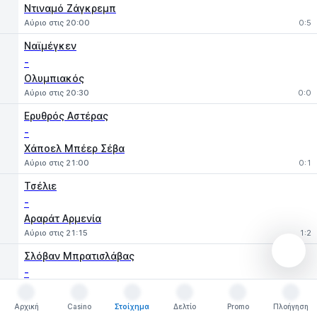
Ντιναμό Ζάγκρεμπ
Αύριο στις 20:00
0:5
Ναϊμέγκεν
-
Ολυμπιακός
Αύριο στις 20:30
0:0
Ερυθρός Αστέρας
-
Χάποελ Μπέερ Σέβα
Αύριο στις 21:00
0:1
Τσέλιε
-
Αραράτ Αρμενία
Αύριο στις 21:15
1:2
Σλόβαν Μπρατισλάβας
-
Μιάλμπι
Αύριο στις 21:15
2:1
Αρχική
Casino
Στοίχημα
Δελτίο
Promo
Πλοήγηση
Αρχική
Casino
Στοίχημα
Δελτίο
Promo
Πλοήγηση