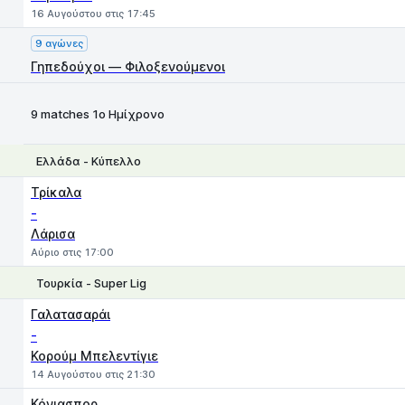
16 Αυγούστου στις 17:45
9 αγώνες
Γηπεδούχοι — Φιλοξενούμενοι
9 matches 1ο Ημίχρονο
Ελλάδα - Κύπελλο
1
X
2
Τρίκαλα
-
Λάρισα
Αύριο στις 17:00
Τουρκία - Super Lig
1
X
2
Γαλατασαράι
-
Κορούμ Μπελεντίγιε
14 Αυγούστου στις 21:30
Κόνιασπορ