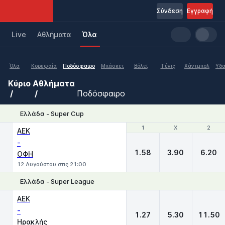
Σύνδεση
Εγγραφή
Live
Aθλήματα
Όλα
Όλα
Κορυφαία
Ποδόσφαιρο
Μπάσκετ
Βόλεϊ
Τένις
Χάντμπολ
Υδα
Κύριο
Αθλήματα
Ποδόσφαιρο
Ελλάδα - Super Cup
1
1
X
X
2
2
ΑΕΚ
-
1.58
3.90
6.20
ΟΦΗ
12 Αυγούστου στις 21:00
Ελλάδα - Super League
1
X
2
ΑΕΚ
-
1.27
5.30
11.50
Ηρακλής