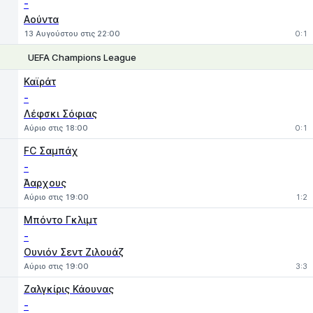
-
Αούντα
13 Αυγούστου στις 22:00
0:1
UEFA Champions League
1
X
2
Καϊράτ
-
Λέφσκι Σόφιας
Αύριο στις 18:00
0:1
FC Σαμπάχ
-
Άαρχους
Αύριο στις 19:00
1:2
Μπόντο Γκλιμτ
-
Ουνιόν Σεντ Ζιλουάζ
Αύριο στις 19:00
3:3
Ζαλγκίρις Κάουνας
-