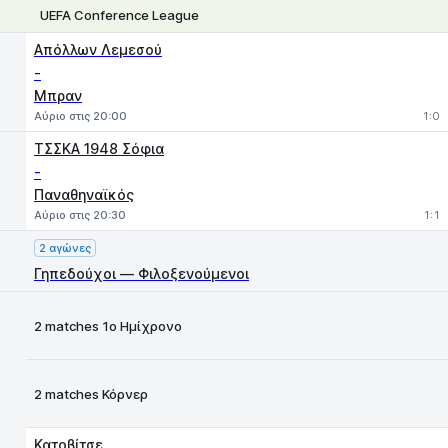
UEFA Conference League
1
X
2
Απόλλων Λεμεσού
-
Μπραν
Αύριο στις 20:00
1:0
ΤΣΣΚΑ 1948 Σόφια
-
Παναθηναϊκός
Αύριο στις 20:30
1:1
2 αγώνες
Γηπεδούχοι — Φιλοξενούμενοι
2 matches 1ο Ημίχρονο
2 matches Κόρνερ
Κατοβίτσε