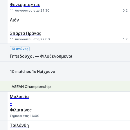
Φενέρμπαχτσε
11 Αυγούστου στις 21:30
0:2
Λιόν
-
Σπάρτα Πράγας
11 Αυγούστου στις 22:00
1:2
10 αγώνες
Γηπεδούχοι — Φιλοξενούμενοι
10 matches 1ο Ημίχρονο
ASEAN Championship
1
X
2
Μαλαισία
-
Φιλιππίνες
Σήμερα στις 16:00
Ταϊλάνδη