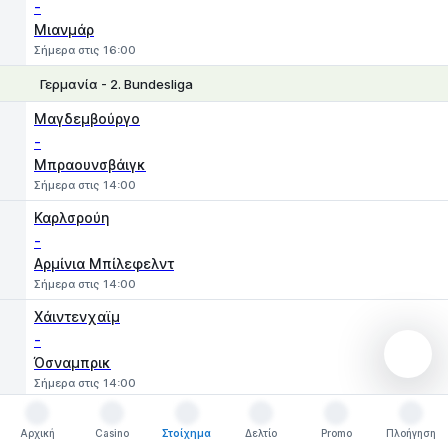
-
Μιανμάρ
Σήμερα στις 16:00
Γερμανία - 2. Bundesliga
1
X
2
Μαγδεμβούργο
-
Μπραουνσβάιγκ
Σήμερα στις 14:00
Καρλσρούη
-
Αρμίνια Μπίλεφελντ
Σήμερα στις 14:00
Χάιντενχαϊμ
-
Όσναμπρικ
Σήμερα στις 14:00
Ντάρμσταντ
Αρχική
Casino
Στοίχημα
Δελτίο
Promo
Πλοήγηση
-
Αρχική
Casino
Στοίχημα
Δελτίο
Promo
Πλοήγηση