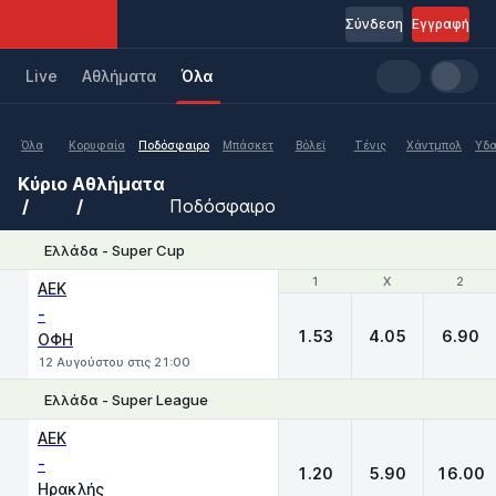
Σύνδεση
Εγγραφή
Live
Aθλήματα
Όλα
Όλα
Κορυφαία
Ποδόσφαιρο
Μπάσκετ
Βόλεϊ
Τένις
Χάντμπολ
Υδα
Κύριο
Αθλήματα
Ποδόσφαιρο
Ελλάδα - Super Cup
1
1
X
X
2
2
ΑΕΚ
-
1.53
4.05
6.90
ΟΦΗ
12 Αυγούστου στις 21:00
Ελλάδα - Super League
1
X
2
ΑΕΚ
-
1.20
5.90
16.00
Ηρακλής