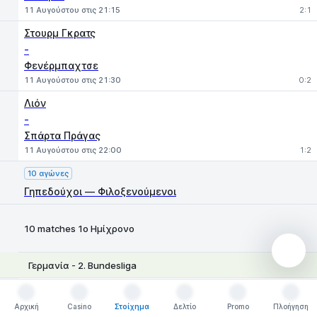
11 Αυγούστου στις 21:15
2:1
Στουρμ Γκρατς
-
Φενέρμπαχτσε
11 Αυγούστου στις 21:30
0:2
Λιόν
-
Σπάρτα Πράγας
11 Αυγούστου στις 22:00
1:2
10 αγώνες
Γηπεδούχοι — Φιλοξενούμενοι
10 matches 1ο Ημίχρονο
Γερμανία - 2. Bundesliga
1
X
2
Μπόχουμ
-
Αρχική
Casino
Στοίχημα
Δελτίο
Promo
Πλοήγηση
Αρχική
Casino
Στοίχημα
Δελτίο
Promo
Πλοήγηση