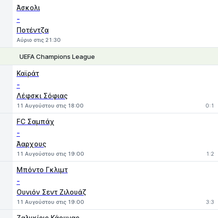
Άσκολι
-
Ποτέντζα
Αύριο στις 21:30
UEFA Champions League
1
X
2
Καϊράτ
-
Λέφσκι Σόφιας
11 Αυγούστου στις 18:00
0:1
FC Σαμπάχ
-
Άαρχους
11 Αυγούστου στις 19:00
1:2
Μπόντο Γκλιμτ
-
Ουνιόν Σεντ Ζιλουάζ
11 Αυγούστου στις 19:00
3:3
Ζαλγκίρις Κάουνας