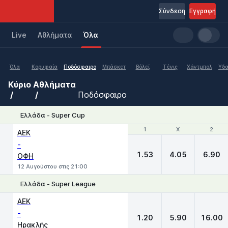
Σύνδεση
Εγγραφή
Live
Aθλήματα
Όλα
Όλα
Κορυφαία
Ποδόσφαιρο
Μπάσκετ
Βόλεϊ
Τένις
Χάντμπολ
Υδα
Κύριο
Αθλήματα
Ποδόσφαιρο
Ελλάδα - Super Cup
1
1
X
X
2
2
ΑΕΚ
-
1.53
4.05
6.90
ΟΦΗ
12 Αυγούστου στις 21:00
Ελλάδα - Super League
1
X
2
ΑΕΚ
-
1.20
5.90
16.00
Ηρακλής