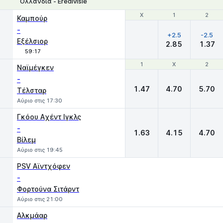
Ολλανδία - Eredivisie
Χ
Χ
1
1
2
2
Καμπούρ
-
+2.5
-2.5
Εξέλσιορ
2.85
1.37
59:17
1
1
X
X
2
2
Ναϊμέγκεν
-
1.47
4.70
5.70
Τέλσταρ
Αύριο στις 17:30
Γκόου Aχέντ Ιγκλς
-
1.63
4.15
4.70
Βίλεμ
Αύριο στις 19:45
PSV Αϊντχόφεν
-
Φορτούνα Σιτάρντ
Αύριο στις 21:00
Αλκμάαρ