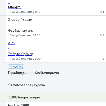
-
Μιάλμπι
11 Αυγούστου στις 21:15
2:1
Στουρμ Γκρατς
-
Φενέρμπαχτσε
11 Αυγούστου στις 21:30
0:2
Λιόν
-
Σπάρτα Πράγας
11 Αυγούστου στις 22:00
1:2
10 αγώνες
Γηπεδούχοι — Φιλοξενούμενοι
10 matches 1ο Ημίχρονο
UEFA Europa League
1
X
2
Ιμπέρια 1999