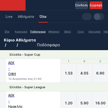
Σύνδεση
Εγγραφή
Live
Aθλήματα
Όλα
Όλα
Κορυφαία
Ποδόσφαιρο
Μπάσκετ
Βόλεϊ
Τένις
Χάντμπολ
Υδα
Κύριο
Αθλήματα
Ποδόσφαιρο
Ελλάδα - Super Cup
1
1
X
X
2
2
ΑΕΚ
-
1.53
4.05
6.90
ΟΦΗ
12 Αυγούστου στις 21:00
Ελλάδα - Super League
1
X
2
ΑΕΚ
-
1.20
5.90
16.00
Ηρακλής