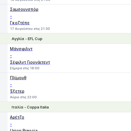
Σαμσουνσπόρ
-
Γκοζτέπε
17 Αυγούστου στις 21:30
Αγγλία - EFL Cup
1
X
2
Μάνσφιλντ
-
Σέφιλντ Γιουνάιτεντ
Σήμερα στις 18:00
Πλίμουθ
-
Έξετερ
Αύριο στις 22:00
Ιταλία - Coppa Italia
1
X
2
Αρέτζο
-
Union Brescia