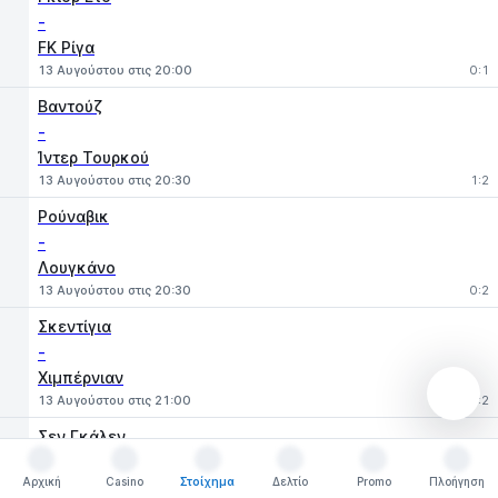
-
FK Ρίγα
13 Αυγούστου στις 20:00
0:1
Βαντούζ
-
Ίντερ Τουρκού
13 Αυγούστου στις 20:30
1:2
Ρούναβικ
-
Λουγκάνο
13 Αυγούστου στις 20:30
0:2
Σκεντίγια
-
Χιμπέρνιαν
13 Αυγούστου στις 21:00
1:2
Σεν Γκάλεν
-
Αρχική
Casino
Στοίχημα
Δελτίο
Promo
Πλοήγηση
Σερίφ Τιρασπόλ
Αρχική
Casino
Στοίχημα
Δελτίο
Promo
Πλοήγηση