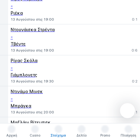
-
Ριέκα
13 Αυγούστου στις 19:00
0:1
Ντουνάισκα Στρέντα
-
Τβέντε
13 Αυγούστου στις 19:00
0:6
Ρίγας Σκόλα
-
Γιάμπλονετς
13 Αυγούστου στις 19:30
0:2
Ντινάμο Μινσκ
-
Μπράγκα
13 Αυγούστου στις 20:00
0:1
Μαξλάιν Βίτεμπσκ
-
Αρχική
Casino
Στοίχημα
Δελτίο
Promo
Πλοήγηση
Μπόρατς Μπάνια Λούκα
Αρχική
Casino
Στοίχημα
Δελτίο
Promo
Πλοήγηση