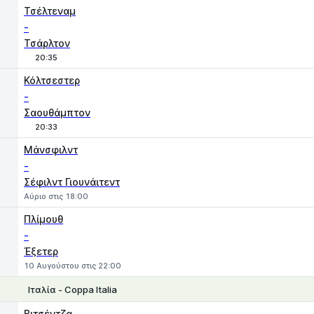
Τσέλτεναμ
-
Τσάρλτον
20:35
Κόλτσεστερ
-
Σαουθάμπτον
20:33
Μάνσφιλντ
-
Σέφιλντ Γιουνάιτεντ
Αύριο στις 18:00
Πλίμουθ
-
Έξετερ
10 Αυγούστου στις 22:00
Ιταλία - Coppa Italia
1
X
2
Βιτσέντζα