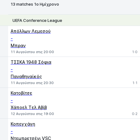
13 matches 1ο Ημίχρονο
UEFA Conference League
1
X
2
Απόλλων Λεμεσού
-
Μπραν
11 Αυγούστου στις 20:00
1:0
ΤΣΣΚΑ 1948 Σόφια
-
Παναθηναϊκός
11 Αυγούστου στις 20:30
1:1
Κατοβίτσε
-
Χάποελ Τελ Αβίβ
12 Αυγούστου στις 19:00
0:2
Κοπεγχάγη
-
Ντεμπρετσένι VSC