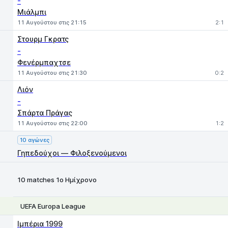
-
Μιάλμπι
11 Αυγούστου στις 21:15
2:1
Στουρμ Γκρατς
-
Φενέρμπαχτσε
11 Αυγούστου στις 21:30
0:2
Λιόν
-
Σπάρτα Πράγας
11 Αυγούστου στις 22:00
1:2
10 αγώνες
Γηπεδούχοι — Φιλοξενούμενοι
10 matches 1ο Ημίχρονο
UEFA Europa League
1
X
2
Ιμπέρια 1999