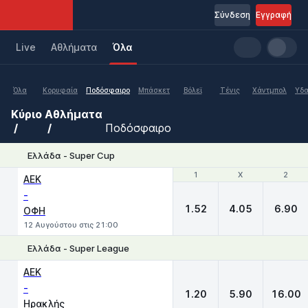
Σύνδεση
Εγγραφή
Live
Aθλήματα
Όλα
Όλα
Κορυφαία
Ποδόσφαιρο
Μπάσκετ
Βόλεϊ
Τένις
Χάντμπολ
Υδα
Κύριο
Αθλήματα
Ποδόσφαιρο
Ελλάδα - Super Cup
1
1
X
X
2
2
ΑΕΚ
-
1.52
4.05
6.90
ΟΦΗ
12 Αυγούστου στις 21:00
Ελλάδα - Super League
1
X
2
ΑΕΚ
-
1.20
5.90
16.00
Ηρακλής