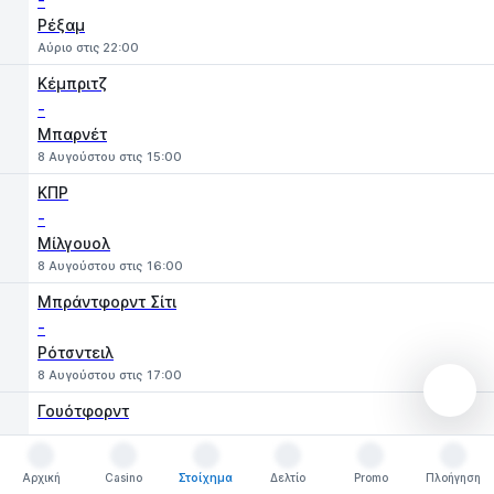
-
Ρέξαμ
Αύριο στις 22:00
Κέμπριτζ
-
Μπαρνέτ
8 Αυγούστου στις 15:00
ΚΠΡ
-
Μίλγουολ
8 Αυγούστου στις 16:00
Μπράντφορντ Σίτι
-
Ρότσντειλ
8 Αυγούστου στις 17:00
Γουότφορντ
-
Κρόουλι
Αρχική
Casino
Στοίχημα
Δελτίο
Promo
Πλοήγηση
8 Αυγούστου στις 17:00
Αρχική
Casino
Στοίχημα
Δελτίο
Promo
Πλοήγηση