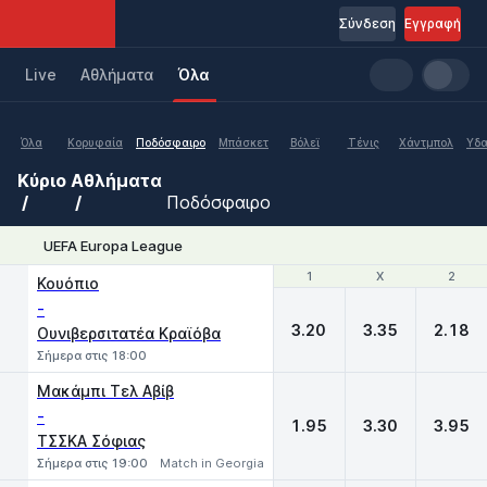
Σύνδεση
Εγγραφή
Live
Aθλήματα
Όλα
Όλα
Κορυφαία
Ποδόσφαιρο
Μπάσκετ
Βόλεϊ
Τένις
Χάντμπολ
Υδα
Κύριο
Αθλήματα
Ποδόσφαιρο
UEFA Europa League
1
1
X
X
2
2
Κουόπιο
-
3.20
3.35
2.18
Ουνιβερσιτατέα Κραϊόβα
Σήμερα στις 18:00
Μακάμπι Τελ Αβίβ
-
1.95
3.30
3.95
ΤΣΣΚΑ Σόφιας
Σήμερα στις 19:00
Match in Georgia