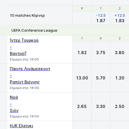
Χ
Χ
1
1
2
2
10 matches Κόρνερ
-12.5
+12.5
1.87
1.83
UEFA Conference League
1
1
X
X
2
2
Ίντερ Τουρκού
-
1.82
3.75
3.80
Βαντούζ
Σήμερα στις 18:00
Πάιντε Λινάμεσκοντ
-
13.00
5.70
1.20
Ραπίντ Βιέννης
Σήμερα στις 19:00
Νοά
-
2.65
3.30
2.50
Σιόν
Σήμερα στις 19:00
HJK Ελσίνκι