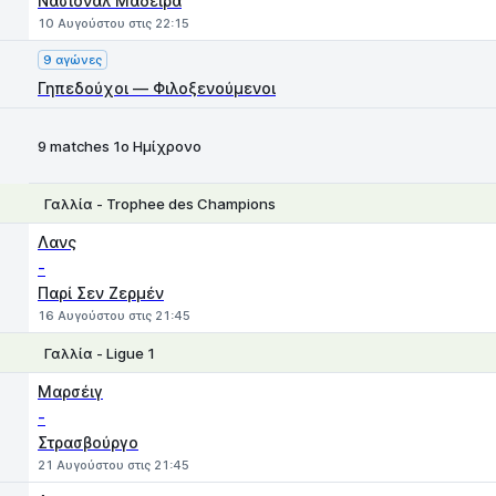
Νασιονάλ Μαδέιρα
10 Αυγούστου στις 22:15
9 αγώνες
Γηπεδούχοι — Φιλοξενούμενοι
9 matches 1ο Ημίχρονο
Γαλλία - Trophee des Champions
1
X
2
Λανς
-
Παρί Σεν Ζερμέν
16 Αυγούστου στις 21:45
Γαλλία - Ligue 1
1
X
2
Μαρσέιγ
-
Στρασβούργο
21 Αυγούστου στις 21:45