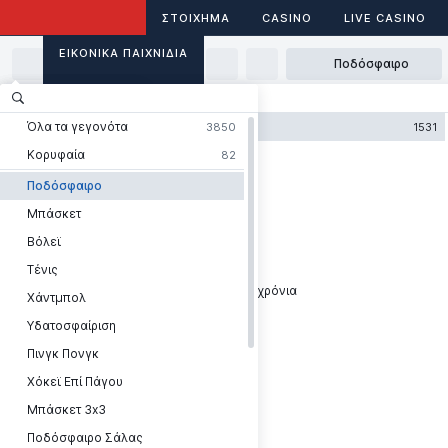
ΣΤΟΙΧΗΜΑ
ΣΤΟΙΧΗΜΑ
CASINO
CASINO
LIVE CASINO
LIVE CASINO
ΕΙΚΟΝΙΚΆ ΠΑΙΧΝΊΔΙΑ
Όλες τις ώρες
Ποδόσφαιρο
ΑΠΟΤΕΛΕΣΜΑΤΑ
Όλες τις ώρες
Κύριο
Αθλήματα
Ποδόσφαιρο
ΆΡΘΡΑ
1 ώρα
Όλα τα γεγονότα
Όλα τα γεγονότα
3850
1531
2 ώρες
Κορυφαία
82
ΚΑΤΗΓΟΡΊΑ
ΕΦΑΡΜΟΓΕΣ
Ποδόσφαιρο
Διεθνή Συλλόγων
4 ώρες
Ποδόσφαιρο
ΕΛΛΆΔ
ΑΕΚ
UEFA Super Cup
6 ώρες
Μπάσκετ
-
12 Αυγούστου σ
ΟΦΗ
UEFA Champions League
12 ώρες
Βόλεϊ
ΕΛΛΆΔΑ - SUPER LEAGUE
ΑΕΚ
UEFA Champions League
1 ημέρα
-
22 Αυγούστου σ
Τένις
Ηρακλής
Καλαμάτα
UEFA Champions League - Μακροχρόνια
2 ημέρες
-
22 Αυγούστου σ
Χάντμπολ
Άρης
Ολυμπιακός
UEFA Europa League
-
22 Αυγούστου σ
Υδατοσφαίριση
Ατρόμητος
ΟΦΗ
UEFA Conference League
-
23 Αυγούστου σ
Πινγκ Πονγκ
ΝΠΣ Βόλος
Παναθηναϊκός
North American Leagues Cup
-
23 Αυγούστου σ
Χόκεϊ Επί Πάγου
Κηφισιά
ΠΑΟΚ
Φιλικά Τοπ Συλλόγων
-
23 Αυγούστου σ
Μπάσκετ 3x3
Λεβαδειακός
Παναιτωλικός
Copa Libertadores
-
23 Αυγούστου σ
Ποδόσφαιρο Σάλας