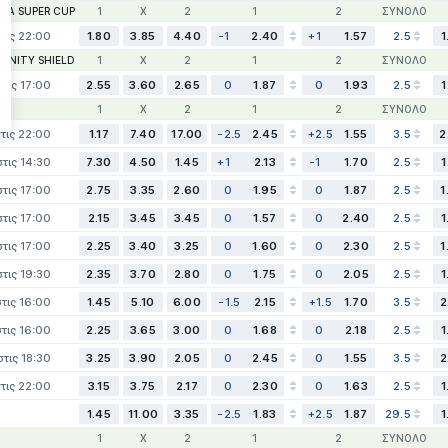
EFA SUPER CUP
1
X
2
1
2
ΣΎΝΟΛΟ
τις 22:00
1.80
3.85
4.40
-1
2.40
+1
1.57
2.5
1
MUNITY SHIELD
1
X
2
1
2
ΣΎΝΟΛΟ
τις 17:00
2.55
3.60
2.65
0
1.87
0
1.93
2.5
1
1
X
2
1
2
ΣΎΝΟΛΟ
τις 22:00
1.17
7.40
17.00
-2.5
2.45
+2.5
1.55
3.5
2
τις 14:30
7.30
4.50
1.45
+1
2.13
-1
1.70
2.5
1
τις 17:00
2.75
3.35
2.60
0
1.95
0
1.87
2.5
1
τις 17:00
2.15
3.45
3.45
0
1.57
0
2.40
2.5
1
τις 17:00
2.25
3.40
3.25
0
1.60
0
2.30
2.5
1
τις 19:30
2.35
3.70
2.80
0
1.75
0
2.05
2.5
1
τις 16:00
1.45
5.10
6.00
-1.5
2.15
+1.5
1.70
3.5
2
τις 16:00
2.25
3.65
3.00
0
1.68
0
2.18
2.5
1
τις 18:30
3.25
3.90
2.05
0
2.45
0
1.55
3.5
2
τις 22:00
3.15
3.75
2.17
0
2.30
0
1.63
2.5
1
1.45
11.00
3.35
-2.5
1.83
+2.5
1.87
29.5
1
1
X
2
1
2
ΣΎΝΟΛΟ