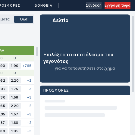
...
Σύνδεση
Εγγραφή τώρα
ΕΣ
ΡΟΣΦΟΡΕΣ
ΒΟΉΘΕΙΑ
ήματα
Όλα
Δελτίο
ΛΑ
Επιλέξτε το αποτέλεσμα του
O
U
γεγονότος
.90
1.90
+765
για να τοποθετήσετε στοίχημα
O
U
.62
2.20
+2
.02
1.75
+3
ΠΡΟΣΦΟΡΈΣ
.30
1.58
+3
.65
2.20
+2
.35
1.57
+3
.87
1.88
+2
.80
1.95
+3