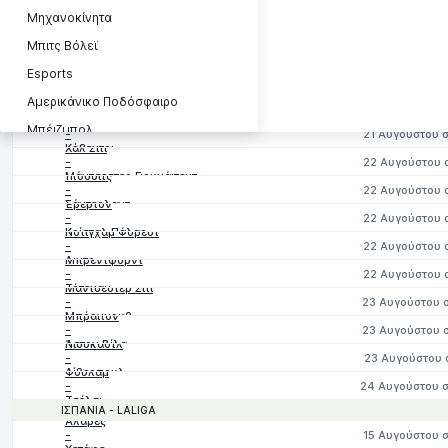
Λεβαδειακός
Copa Sudamericana
U
Μηχανοκίνητα
Παρί Σεν Ζερμέν
-
12 Αυγούστου σ
CONCACAF Central American Cup
Μπιτς Βόλεϊ
Άστον Βίλα
ΑΓΓΛΊΑ - COM
UEFA Champions League (Γ)
Άρσεναλ
Esports
-
16 Αυγούστου σ
CECAFA Club Cup. Rwanda
Μάντσεστερ Σίτι
Αμερικάνικο Ποδόσφαιρο
ΑΓΓΛΊΑ - PREMIER LEAGUE
Άρσεναλ
Φιλικά Συλλόγων
Μπέιζμπολ
-
21 Αυγούστου σ
Κόβεντρι
Χαλ Σίτι
Διεθνή Φιλικά (Γ)
Χόκεϊ Επί Χόρτου
-
22 Αυγούστου σ
Μάντσεστερ Γιουνάιτεντ
Ίπσουιτς
Διεθνή
Φλόρμπολ
-
22 Αυγούστου σ
Σάντερλαντ
Έβερτον
ASEAN Championship
Μπιτς Σόκερ
-
22 Αυγούστου σ
Κρίσταλ Πάλας
Νότιγχαμ Φόρεστ
CONCACAF Championship. U20
Λακρός
-
22 Αυγούστου σ
Λιντς
Μπρέντφορντ
Africa Cup of Nations (Γ)
Ράγκμπι
-
22 Αυγούστου σ
Τότεναμ
Μάντσεστερ Σίτι
Cyber Football
Αυστραλιανό Ποδόσφαιρο
-
23 Αυγούστου σ
Μπόρνμουθ
Μπράιτον
FC 26. United Esports Leagues
Κρίκετ
-
23 Αυγούστου σ
Άστον Βίλα
Νιούκαστλ
2X3 min. Czech Republic
Μπάντμιντον
-
23 Αυγούστου σ
Λίβερπουλ
Φούλαμ
2X4 min. Kazakhstan
Μπιλιάρδο - Σνούκερ
-
24 Αυγούστου σ
Τσέλσι
FC 26. H2H LIGA-3. 2x4 min.
Πάντελ τέννις
ΙΣΠΑΝΊΑ - LALIGA
Αλαβές
FC 26. H2H LIGA-4. 2x4 min.
-
15 Αυγούστου σ
Νταρτς