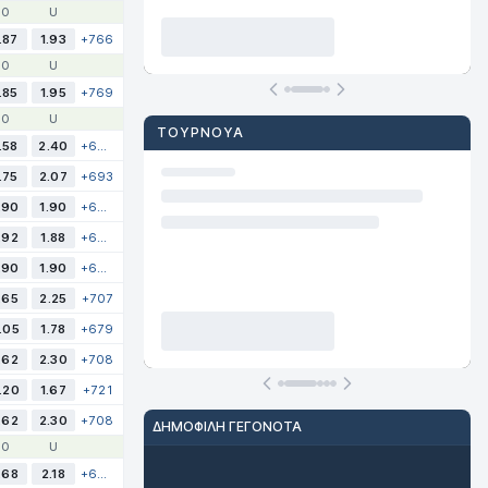
O
U
.87
1.93
+766
O
U
.85
1.95
+769
O
U
ΤΟΥΡΝΟΥΆ
.58
2.40
+640
.75
2.07
+693
.90
1.90
+698
.92
1.88
+699
.90
1.90
+699
.65
2.25
+707
.05
1.78
+679
.62
2.30
+708
.20
1.67
+721
.62
2.30
+708
ΔΗΜΟΦΙΛΉ ΓΕΓΟΝΌΤΑ
O
U
Ποδόσφαιρο
Μπάσκετ
Βόλεϊ
Τένις
Χόκεϊ Επί Πάγου
.68
2.18
+669