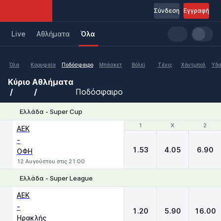
Σύνδεση
Εγγραφή
Live
Aθλήματα
Όλα
Όλα
Κορυφαία
Ποδόσφαιρο
Μπάσκετ
Βόλεϊ
Τένις
Χάντμπολ
Υδα
Κύριο
Αθλήματα
Ποδόσφαιρο
Ελλάδα - Super Cup
1
1
X
X
2
2
ΑΕΚ
-
1.53
4.05
6.90
ΟΦΗ
12 Αυγούστου στις 21:00
Ελλάδα - Super League
1
X
2
ΑΕΚ
-
1.20
5.90
16.00
Ηρακλής