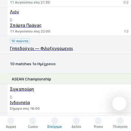
11 Αυγούστου στις 21:30
0:2
Λιόν
-
Σπάρτα Πράγας
11 Αυγούστου στις 22:00
1:2
10 αγώνες
Γηπεδούχοι — Φιλοξενούμενοι
10 matches 1ο Ημίχρονο
ASEAN Championship
1
X
2
Σιγκαπούρη
-
Ινδονησία
Σήμερα στις 16:00
Βιετνάμ
-
Αρχική
Casino
Στοίχημα
Δελτίο
Promo
Πλοήγηση
Αρχική
Casino
Στοίχημα
Δελτίο
Promo
Πλοήγηση