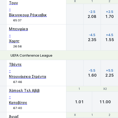
Χ
Χ
1
1
2
2
Τουν
-
-2.5
+2.5
Βίκινγκουρ Ρέικιαβικ
2.08
1.70
65:37
Μπενφίκα
-
-4.5
+4.5
2.35
1.55
Χαρτς
26:56
UEFA Conference League
Χ
1
2
Τβέντε
-
-5.5
+5.5
1.60
2.25
Ντουνάισκα Στρέντα
67:46
1
1
X2
X2
Χάποελ Τελ Αβίβ
-
1.01
11.00
Κατοβίτσε
67:40
Χ
Χ
1
1
2
2
Άγιαξ