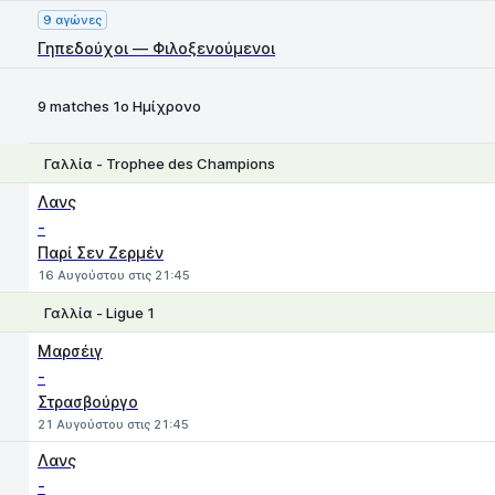
9 αγώνες
Γηπεδούχοι — Φιλοξενούμενοι
9 matches 1ο Ημίχρονο
Γαλλία - Trophee des Champions
1
X
2
Λανς
-
Παρί Σεν Ζερμέν
16 Αυγούστου στις 21:45
Γαλλία - Ligue 1
1
X
2
Μαρσέιγ
-
Στρασβούργο
21 Αυγούστου στις 21:45
Λανς
-