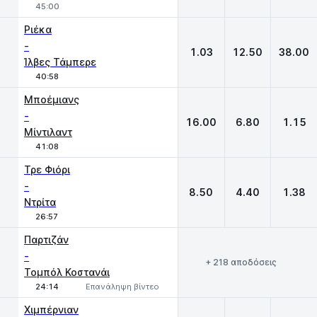
45:00
Ριέκα
-
1.03
12.50
38.00
Ίλβες Τάμπερε
40:58
Μποέμιανς
-
16.00
6.80
1.15
Μίντιλαντ
41:08
Τρε Φιόρι
-
8.50
4.40
1.38
Ντρίτα
26:57
Παρτιζάν
-
+ 218 αποδόσεις
Τομπόλ Κοστανάι
24:14
Επανάληψη βίντεο
Χιμπέρνιαν