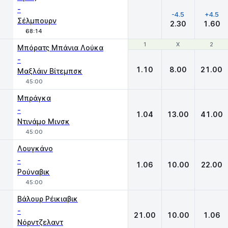
-
-4.5
+4.5
Σέλμπουρν
2.30
1.60
68:14
1
1
X
X
2
2
Μπόρατς Μπάνια Λούκα
-
1.10
8.00
21.00
Μαξλάιν Βίτεμπσκ
45:00
Μπράγκα
-
1.04
13.00
41.00
Ντινάμο Μινσκ
45:00
Λουγκάνο
-
1.06
10.00
22.00
Ρούναβικ
45:00
Βάλουρ Ρέικιαβικ
-
21.00
10.00
1.06
Νόρντζελαντ