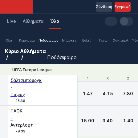
Σύνδεση
Εγγραφή
Live
Aθλήματα
Όλα
Όλα
Κορυφαία
Ποδόσφαιρο
Μπάσκετ
Βόλεϊ
Τένις
Χάντμπολ
Υδα
Κύριο
Αθλήματα
Ποδόσφαιρο
UEFA Europa League
1
1
X
X
2
2
Σάλτσμπουργκ
-
1.47
4.15
7.80
Πάφος
28:36
ΠΑΟΚ
-
15.00
3.40
1.40
Άντερλεχτ
79:39