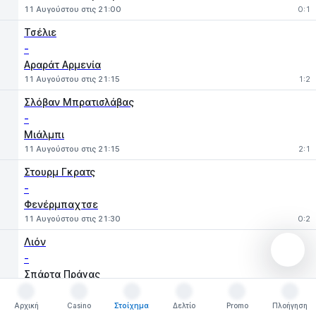
11 Αυγούστου στις 21:00
0:1
Τσέλιε
-
Αραράτ Αρμενία
11 Αυγούστου στις 21:15
1:2
Σλόβαν Μπρατισλάβας
-
Μιάλμπι
11 Αυγούστου στις 21:15
2:1
Στουρμ Γκρατς
-
Φενέρμπαχτσε
11 Αυγούστου στις 21:30
0:2
Λιόν
-
Σπάρτα Πράγας
11 Αυγούστου στις 22:00
1:2
Αρχική
Casino
Στοίχημα
Δελτίο
Promo
Πλοήγηση
10 αγώνες
Αρχική
Casino
Στοίχημα
Δελτίο
Promo
Πλοήγηση