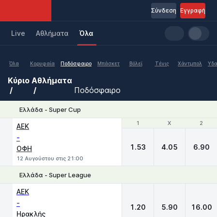
Σύνδεση
Εγγραφή
Live
Aθλήματα
Όλα
Όλα
Κορυφαία
Ποδόσφαιρο
Μπάσκετ
Βόλεϊ
Τένις
Χάντμπολ
Υδα
Κύριο
Αθλήματα
Ποδόσφαιρο
Ελλάδα - Super Cup
1
1
X
X
2
2
ΑΕΚ
-
1.53
4.05
6.90
ΟΦΗ
12 Αυγούστου στις 21:00
Ελλάδα - Super League
1
X
2
ΑΕΚ
-
1.20
5.90
16.00
Ηρακλής