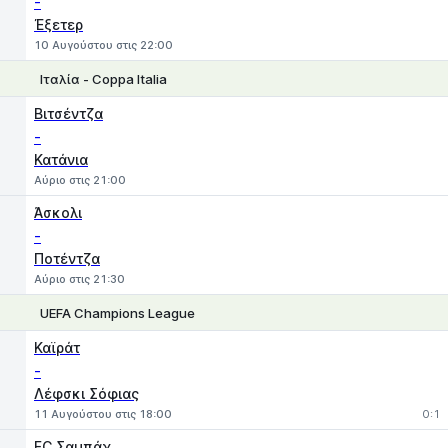
-
Έξετερ
10 Αυγούστου στις 22:00
Ιταλία - Coppa Italia
1
X
2
Βιτσέντζα
-
Κατάνια
Αύριο στις 21:00
Άσκολι
-
Ποτέντζα
Αύριο στις 21:30
UEFA Champions League
1
X
2
Καϊράτ
-
Λέφσκι Σόφιας
11 Αυγούστου στις 18:00
0:1
FC Σαμπάχ