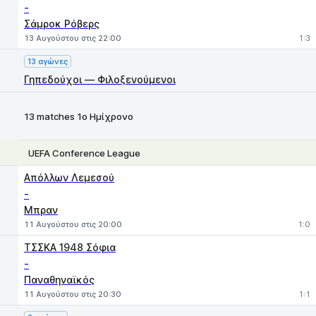
-
Σάμροκ Ρόβερς
13 Αυγούστου στις 22:00
1:3
13 αγώνες
Γηπεδούχοι — Φιλοξενούμενοι
13 matches 1ο Ημίχρονο
UEFA Conference League
1
X
2
Απόλλων Λεμεσού
-
Μπραν
11 Αυγούστου στις 20:00
1:0
ΤΣΣΚΑ 1948 Σόφια
-
Παναθηναϊκός
11 Αυγούστου στις 20:30
1:1