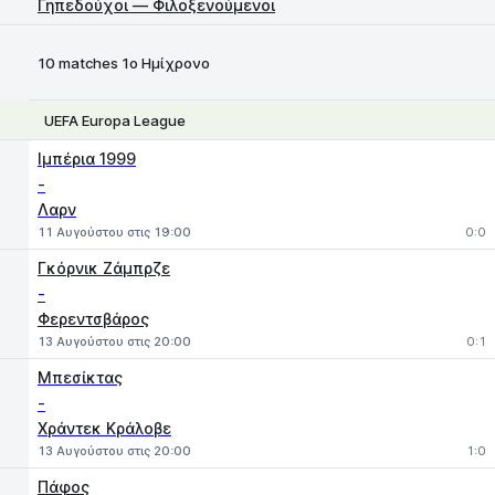
Γηπεδούχοι — Φιλοξενούμενοι
10 matches 1ο Ημίχρονο
UEFA Europa League
1
X
2
Ιμπέρια 1999
-
Λαρν
11 Αυγούστου στις 19:00
0:0
Γκόρνικ Ζάμπρζε
-
Φερεντσβάρος
13 Αυγούστου στις 20:00
0:1
Μπεσίκτας
-
Χράντεκ Κράλοβε
13 Αυγούστου στις 20:00
1:0
Πάφος