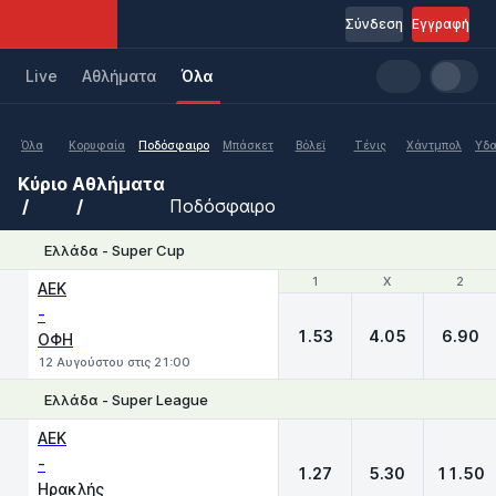
Σύνδεση
Εγγραφή
Live
Aθλήματα
Όλα
Όλα
Κορυφαία
Ποδόσφαιρο
Μπάσκετ
Βόλεϊ
Τένις
Χάντμπολ
Υδα
Κύριο
Αθλήματα
Ποδόσφαιρο
Ελλάδα - Super Cup
1
1
X
X
2
2
ΑΕΚ
-
1.53
4.05
6.90
ΟΦΗ
12 Αυγούστου στις 21:00
Ελλάδα - Super League
1
X
2
ΑΕΚ
-
1.27
5.30
11.50
Ηρακλής