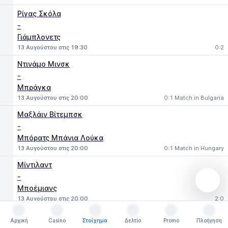
Ρίγας Σκόλα
-
Γιάμπλονετς
13 Αυγούστου στις 19:30
0:2
Ντινάμο Μινσκ
-
Μπράγκα
13 Αυγούστου στις 20:00
0:1 Match in Bulgaria
Μαξλάιν Βίτεμπσκ
-
Μπόρατς Μπάνια Λούκα
13 Αυγούστου στις 20:00
0:1 Match in Hungary
Μίντιλαντ
-
Μποέμιανς
13 Αυγούστου στις 20:00
2:0
Τρόμσο
Αρχική
Casino
Στοίχημα
Δελτίο
Promo
Πλοήγηση
-
Αρχική
Casino
Στοίχημα
Δελτίο
Promo
Πλοήγηση