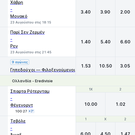
Χάβρη
-
3.40
3.90
2.00
Μονακό
23 Αυγούστου στις 18:15
Παρί Σεν Ζερμέν
-
1.40
5.40
6.60
Ρεν
23 Αυγούστου στις 21:45
9 αγώνες
1.53
10.50
3.05
Γηπεδούχοι — Φιλοξενούμενοι
Ολλανδία - Eredivisie
1X
1X
2
2
Σπαρτα Ρότερνταμ
-
10.00
1.02
Φέγενορντ
100:27
+7'
1
1
X
X
2
2
Τσβόλε
-
6.00
4.50
1.47
Άγιαξ