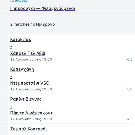
2 αγώνες
Γηπεδούχοι — Φιλοξενούμενοι
2 matches 1ο Ημίχρονο
Κατοβίτσε
-
Χάποελ Τελ Αβίβ
12 Αυγούστου στις 19:00
0:2
Κοπεγχάγη
-
Ντεμπρετσένι VSC
12 Αυγούστου στις 19:00
3:0
Ραπίντ Βιέννης
-
Πάιντε Λινάμεσκοντ
12 Αυγούστου στις 19:00
4:1
Τομπόλ Κοστανάι