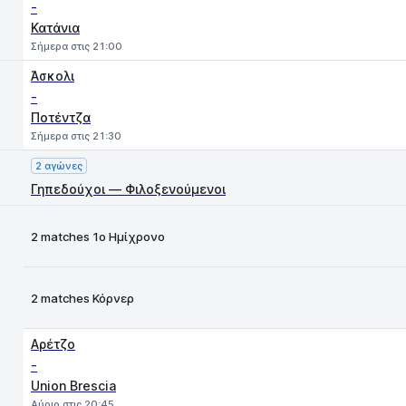
-
Κατάνια
Σήμερα στις 21:00
Άσκολι
-
Ποτέντζα
Σήμερα στις 21:30
2 αγώνες
Γηπεδούχοι — Φιλοξενούμενοι
2 matches 1ο Ημίχρονο
2 matches Κόρνερ
Αρέτζο
-
Union Brescia
Αύριο στις 20:45