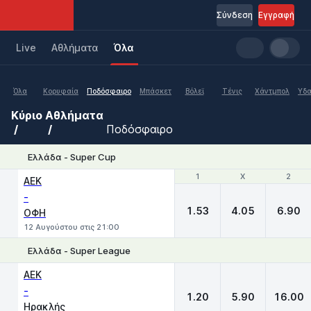
Σύνδεση
Εγγραφή
Live
Aθλήματα
Όλα
Όλα
Κορυφαία
Ποδόσφαιρο
Μπάσκετ
Βόλεϊ
Τένις
Χάντμπολ
Υδα
Κύριο
Αθλήματα
Ποδόσφαιρο
Ελλάδα - Super Cup
1
1
X
X
2
2
ΑΕΚ
-
1.53
4.05
6.90
ΟΦΗ
12 Αυγούστου στις 21:00
Ελλάδα - Super League
1
X
2
ΑΕΚ
-
1.20
5.90
16.00
Ηρακλής