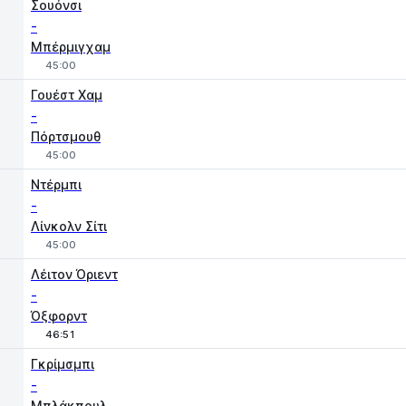
Σουόνσι
-
Μπέρμιγχαμ
45:00
Γουέστ Χαμ
-
Πόρτσμουθ
45:00
Ντέρμπι
-
Λίνκολν Σίτι
45:00
Λέιτον Όριεντ
-
Όξφορντ
46:51
Γκρίμσμπι
-
Μπλάκπουλ