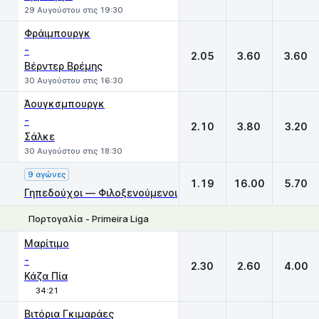
29 Αυγούστου στις 19:30
Φράιμπουργκ
-
2.05
3.60
3.60
Βέρντερ Βρέμης
30 Αυγούστου στις 16:30
Άουγκσμπουργκ
-
2.10
3.80
3.20
Σάλκε
30 Αυγούστου στις 18:30
9 αγώνες
1.19
16.00
5.70
Γηπεδούχοι — Φιλοξενούμενοι
Πορτογαλία - Primeira Liga
1
X
2
Μαρίτιμο
-
2.30
2.60
4.00
Κάζα Πία
34:21
Βιτόρια Γκιμαράες