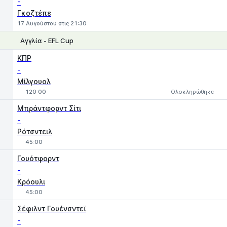
-
Γκοζτέπε
17 Αυγούστου στις 21:30
Αγγλία - EFL Cup
ΚΠΡ
-
Μίλγουολ
120:00
Ολοκληρώθηκε
1
X
2
Μπράντφορντ Σίτι
-
Ρότσντειλ
45:00
Γουότφορντ
-
Κρόουλι
45:00
Σέφιλντ Γουένσντεϊ
-