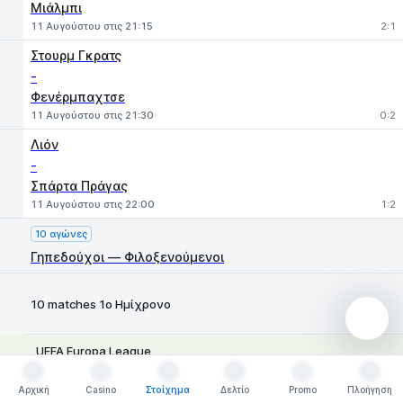
Μιάλμπι
11 Αυγούστου στις 21:15
2:1
Στουρμ Γκρατς
-
Φενέρμπαχτσε
11 Αυγούστου στις 21:30
0:2
Λιόν
-
Σπάρτα Πράγας
11 Αυγούστου στις 22:00
1:2
10 αγώνες
Γηπεδούχοι — Φιλοξενούμενοι
10 matches 1ο Ημίχρονο
UEFA Europa League
1
X
2
Ιμπέρια 1999
Αρχική
Casino
Στοίχημα
Δελτίο
Promo
Πλοήγηση
Αρχική
Casino
Στοίχημα
Δελτίο
Promo
Πλοήγηση