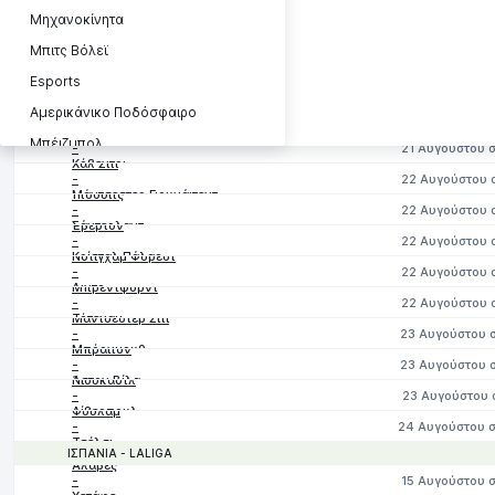
Αστέρας Τρίπολης
Copa Sudamericana
U
Μηχανοκίνητα
Παρί Σεν Ζερμέν
-
12 Αυγούστου σ
UEFA Champions League (Γ)
Μπιτς Βόλεϊ
Άστον Βίλα
ΑΓΓΛΊΑ - COM
UEFA Champions League (Γ)
Άρσεναλ
Esports
-
16 Αυγούστου σ
UEFA Champions League (Γ)
Μάντσεστερ Σίτι
Αμερικάνικο Ποδόσφαιρο
ΑΓΓΛΊΑ - PREMIER LEAGUE
Άρσεναλ
Φιλικά Συλλόγων
Μπέιζμπολ
-
21 Αυγούστου σ
Κόβεντρι
Χαλ Σίτι
Διεθνή Φιλικά (Γ)
Χόκεϊ Επί Χόρτου
-
22 Αυγούστου σ
Μάντσεστερ Γιουνάιτεντ
Ίπσουιτς
Διεθνή
Φλόρμπολ
-
22 Αυγούστου σ
Σάντερλαντ
Έβερτον
ASEAN Championship
Μπιτς Σόκερ
-
22 Αυγούστου σ
Κρίσταλ Πάλας
Νότιγχαμ Φόρεστ
Africa Cup of Nations (Γ)
Λακρός
-
22 Αυγούστου σ
Λιντς
Μπρέντφορντ
Cyber Football
Ράγκμπι
-
22 Αυγούστου σ
Τότεναμ
Μάντσεστερ Σίτι
FC 26. United Esports Leagues
Αυστραλιανό Ποδόσφαιρο
-
23 Αυγούστου σ
Μπόρνμουθ
Μπράιτον
2X3 min. Czech Republic
Κρίκετ
-
23 Αυγούστου σ
Άστον Βίλα
Νιούκαστλ
2X4 min. Kazakhstan
Μπάντμιντον
-
23 Αυγούστου σ
Λίβερπουλ
Φούλαμ
FC 26. H2H LIGA-3. 2x4 min.
Μπιλιάρδο - Σνούκερ
-
24 Αυγούστου σ
Τσέλσι
FC 26. H2H LIGA-4. 2x4 min.
Νταρτς
ΙΣΠΑΝΊΑ - LALIGA
Αλαβές
FC 26. H2H LIGA-2. 2x4 min.
-
15 Αυγούστου σ
ΜΜΑ