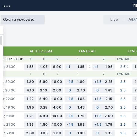
...
ΕΙΚΟΝΙΚΆ ΠΑΙΧΝΊΔΙΑ
ΑΠΟΤΕΛΕΣΜΑΤΑ
ΆΡΘΡΑ
ΕΦΑΡΜΟΓ
Π
Όλα τα γεγονότα
Live
Aθλ
ΑΠΟΤΈΛΕΣΜΑ
ΧΆΝΤΙΚΑΠ
ΣΎΝΟ
Α - SUPER CUP
1
X
2
1
2
ΣΎΝΟΛΟ
τις 21:00
1.53
4.05
6.90
-1
1.85
+1
1.95
2.5
1
1
X
2
1
2
ΣΎΝΟΛΟ
τις 20:00
1.20
5.90
16.00
-1.5
1.60
+1.5
2.25
2.5
1
τις 20:00
4.10
3.10
2.00
0
2.70
0
1.43
2.5
2
τις 22:00
1.22
5.40
16.00
-1.5
1.65
+1.5
2.15
2.5
1
τις 19:30
1.95
3.25
4.00
0
1.43
0
2.70
2.5
2
τις 21:00
1.25
4.90
18.00
-1.5
1.75
+1.5
2.00
2.5
1
τις 21:00
1.35
4.50
10.00
-1.5
1.98
+1.5
1.78
2.5
1
τις 21:30
2.60
3.05
2.80
0
1.80
0
1.95
2.5
2