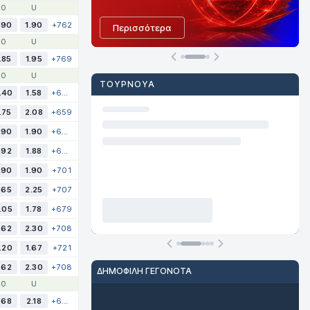
O
U
.90
1.90
+762
Περισσότερα
Περισσότερα
Περισσότερα
O
U
.85
1.95
+769
O
U
ΤΟΥΡΝΟΥΆ
.40
1.58
+648
.75
2.08
+659
.90
1.90
+698
.92
1.88
+699
.90
1.90
+701
.65
2.25
+707
.05
1.78
+679
.62
2.30
+708
.20
1.67
+721
.62
2.30
+708
ΔΗΜΟΦΙΛΉ ΓΕΓΟΝΌΤΑ
O
U
Ποδόσφαιρο
Μπάσκετ
Βόλεϊ
Τένις
Πινγκ Πονγκ
.68
2.18
+669