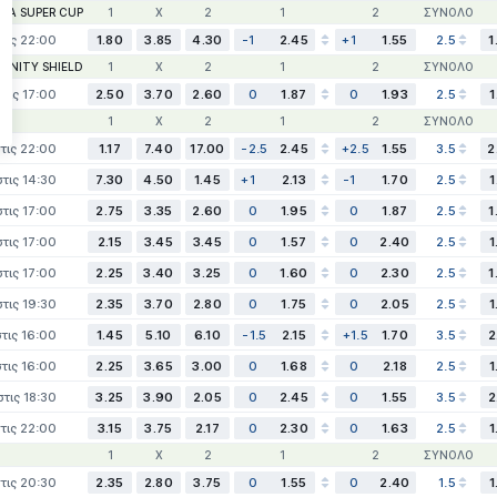
EFA SUPER CUP
1
X
2
1
2
ΣΎΝΟΛΟ
τις 22:00
1.80
3.85
4.30
-1
2.45
+1
1.55
2.5
1
MUNITY SHIELD
1
X
2
1
2
ΣΎΝΟΛΟ
τις 17:00
2.50
3.70
2.60
0
1.87
0
1.93
2.5
1
1
X
2
1
2
ΣΎΝΟΛΟ
τις 22:00
1.17
7.40
17.00
-2.5
2.45
+2.5
1.55
3.5
2
τις 14:30
7.30
4.50
1.45
+1
2.13
-1
1.70
2.5
1
τις 17:00
2.75
3.35
2.60
0
1.95
0
1.87
2.5
1
τις 17:00
2.15
3.45
3.45
0
1.57
0
2.40
2.5
1
τις 17:00
2.25
3.40
3.25
0
1.60
0
2.30
2.5
1
τις 19:30
2.35
3.70
2.80
0
1.75
0
2.05
2.5
1
τις 16:00
1.45
5.10
6.10
-1.5
2.15
+1.5
1.70
3.5
2
τις 16:00
2.25
3.65
3.00
0
1.68
0
2.18
2.5
1
τις 18:30
3.25
3.90
2.05
0
2.45
0
1.55
3.5
2
τις 22:00
3.15
3.75
2.17
0
2.30
0
1.63
2.5
1
1
X
2
1
2
ΣΎΝΟΛΟ
τις 20:30
2.35
2.80
3.75
0
1.55
0
2.40
1.5
1