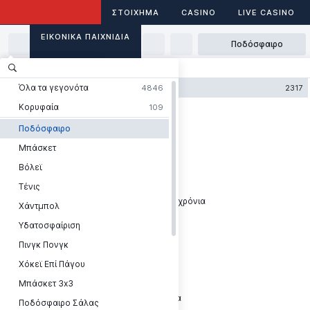
ΣΤΟΙΧΗΜΑ
ΣΤΟΙΧΗΜΑ
CASINO
CASINO
LIVE CASINO
LIVE CASINO
ΕΙΚΟΝΙΚΆ ΠΑΙΧΝΊΔΙΑ
Όλες τις ώρες
Ποδόσφαιρο
ΑΠΟΤΕΛΕΣΜΑΤΑ
Όλες τις ώρες
Κύριο
Αθλήματα
Ποδόσφαιρο
ΆΡΘΡΑ
1 ώρα
Όλα τα γεγονότα
Όλα τα γεγονότα
4846
2317
2 ώρες
Κορυφαία
109
ΚΑΤΗΓΟΡΊΑ
ΕΦΑΡΜΟΓΕΣ
Ποδόσφαιρο
Διεθνή Συλλόγων
4 ώρες
Ποδόσφαιρο
ΕΛΛΆΔ
ΑΕΚ
UEFA Super Cup
6 ώρες
Μπάσκετ
-
12 Αυγούστου σ
ΟΦΗ
UEFA Champions League
12 ώρες
Βόλεϊ
ΕΛΛΆΔΑ - SUPER LEAGUE
ΑΕΚ
UEFA Champions League
1 ημέρα
-
22 Αυγούστου σ
Τένις
Ηρακλής
Καλαμάτα
UEFA Champions League - Μακροχρόνια
2 ημέρες
-
22 Αυγούστου σ
Χάντμπολ
Άρης
Ολυμπιακός
North American Leagues Cup
-
22 Αυγούστου σ
Υδατοσφαίριση
Ατρόμητος
ΟΦΗ
Φιλικά Τοπ Συλλόγων
-
23 Αυγούστου σ
Πινγκ Πονγκ
ΝΠΣ Βόλος
Παναθηναϊκός
Copa Libertadores
-
23 Αυγούστου σ
Χόκεϊ Επί Πάγου
Κηφισιά
ΠΑΟΚ
Copa Libertadores
-
23 Αυγούστου σ
Μπάσκετ 3x3
Λεβαδειακός
Παναιτωλικός
Copa Libertadores - Μακροχρόνια
-
23 Αυγούστου σ
Ποδόσφαιρο Σάλας