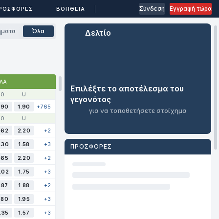
...
Σύνδεση
Εγγραφή τώρα
ΕΣ
ΡΟΣΦΟΡΕΣ
ΒΟΉΘΕΙΑ
ήματα
Όλα
Δελτίο
ΛΑ
Επιλέξτε το αποτέλεσμα του
O
U
γεγονότος
.90
1.90
+765
για να τοποθετήσετε στοίχημα
O
U
.62
2.20
+2
.30
1.58
+3
ΠΡΟΣΦΟΡΈΣ
.65
2.20
+2
.02
1.75
+3
.87
1.88
+2
.80
1.95
+3
.35
1.57
+3