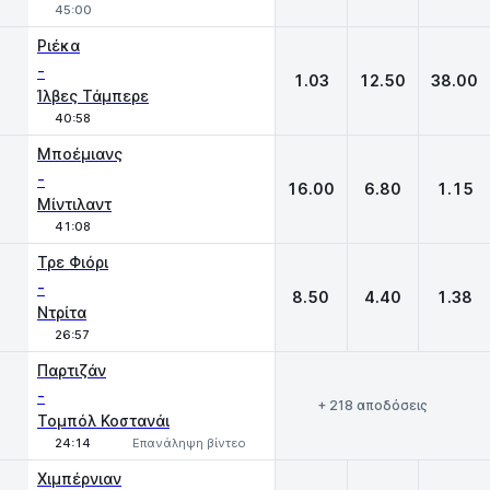
45:00
Ριέκα
-
1.03
12.50
38.00
Ίλβες Τάμπερε
40:58
Μποέμιανς
-
16.00
6.80
1.15
Μίντιλαντ
41:08
Τρε Φιόρι
-
8.50
4.40
1.38
Ντρίτα
26:57
Παρτιζάν
-
+ 218 αποδόσεις
Τομπόλ Κοστανάι
24:14
Επανάληψη βίντεο
Χιμπέρνιαν