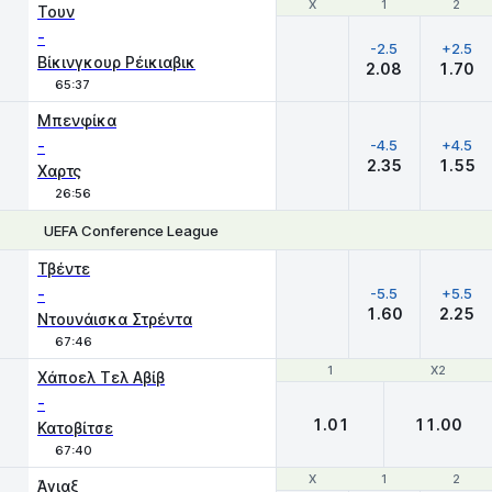
Χ
Χ
1
1
2
2
Τουν
-
-2.5
+2.5
Βίκινγκουρ Ρέικιαβικ
2.08
1.70
65:37
Μπενφίκα
-
-4.5
+4.5
2.35
1.55
Χαρτς
26:56
UEFA Conference League
Χ
1
2
Τβέντε
-
-5.5
+5.5
1.60
2.25
Ντουνάισκα Στρέντα
67:46
1
1
X2
X2
Χάποελ Τελ Αβίβ
-
1.01
11.00
Κατοβίτσε
67:40
Χ
Χ
1
1
2
2
Άγιαξ