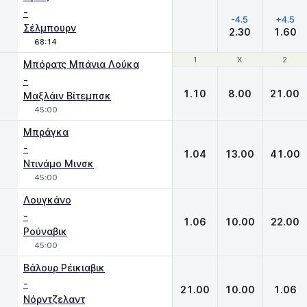
-
-4.5
+4.5
Σέλμπουρν
2.30
1.60
68:14
1
1
X
X
2
2
Μπόρατς Μπάνια Λούκα
-
1.10
8.00
21.00
Μαξλάιν Βίτεμπσκ
45:00
Μπράγκα
-
1.04
13.00
41.00
Ντινάμο Μινσκ
45:00
Λουγκάνο
-
1.06
10.00
22.00
Ρούναβικ
45:00
Βάλουρ Ρέικιαβικ
-
21.00
10.00
1.06
Νόρντζελαντ