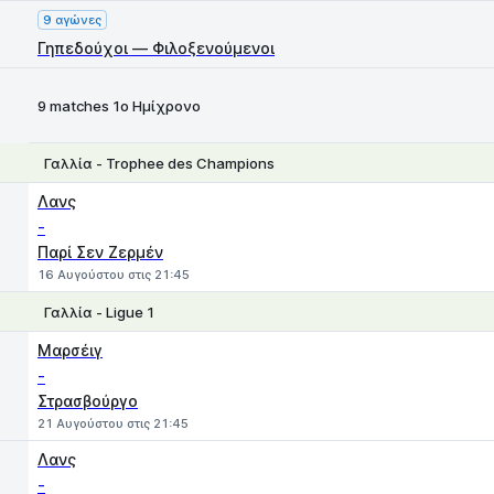
9 αγώνες
Γηπεδούχοι — Φιλοξενούμενοι
9 matches 1ο Ημίχρονο
Γαλλία - Trophee des Champions
1
X
2
Λανς
-
Παρί Σεν Ζερμέν
16 Αυγούστου στις 21:45
Γαλλία - Ligue 1
1
X
2
Μαρσέιγ
-
Στρασβούργο
21 Αυγούστου στις 21:45
Λανς
-