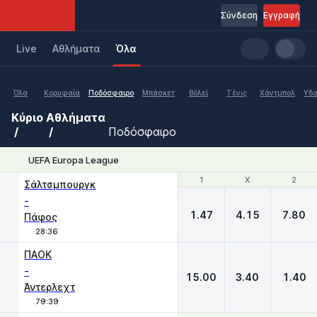
Σύνδεση
Εγγραφή
Live
Aθλήματα
Όλα
Όλα
Κορυφαία
Ποδόσφαιρο
Μπάσκετ
Βόλεϊ
Τένις
Χάντμπολ
Υδα
Κύριο
Αθλήματα
Ποδόσφαιρο
UEFA Europa League
1
1
X
X
2
2
Σάλτσμπουργκ
-
1.47
4.15
7.80
Πάφος
28:36
ΠΑΟΚ
-
15.00
3.40
1.40
Άντερλεχτ
79:39