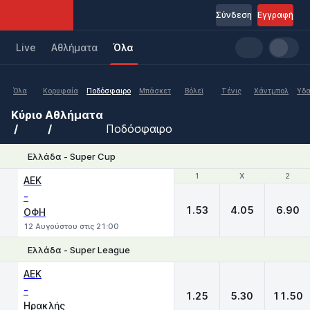
Σύνδεση
Εγγραφή
Live
Aθλήματα
Όλα
Όλα
Κορυφαία
Ποδόσφαιρο
Μπάσκετ
Βόλεϊ
Τένις
Χάντμπολ
Υδα
Κύριο
Αθλήματα
Ποδόσφαιρο
Ελλάδα - Super Cup
1
1
X
X
2
2
ΑΕΚ
-
1.53
4.05
6.90
ΟΦΗ
12 Αυγούστου στις 21:00
Ελλάδα - Super League
1
X
2
ΑΕΚ
-
1.25
5.30
11.50
Ηρακλής