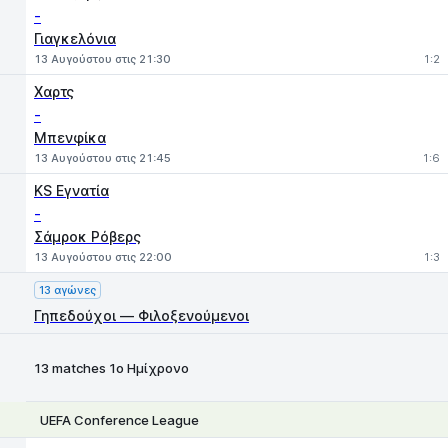
-
Γιαγκελόνια
13 Αυγούστου στις 21:30
1:2
Χαρτς
-
Μπενφίκα
13 Αυγούστου στις 21:45
1:6
KS Εγνατία
-
Σάμροκ Ρόβερς
13 Αυγούστου στις 22:00
1:3
13 αγώνες
Γηπεδούχοι — Φιλοξενούμενοι
13 matches 1ο Ημίχρονο
UEFA Conference League