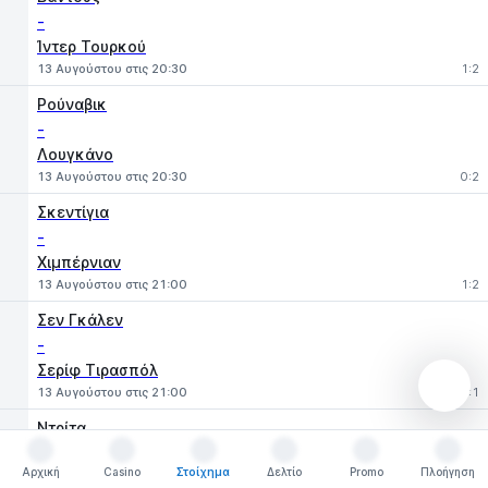
-
Ίντερ Τουρκού
13 Αυγούστου στις 20:30
1:2
Ρούναβικ
-
Λουγκάνο
13 Αυγούστου στις 20:30
0:2
Σκεντίγια
-
Χιμπέρνιαν
13 Αυγούστου στις 21:00
1:2
Σεν Γκάλεν
-
Σερίφ Τιρασπόλ
13 Αυγούστου στις 21:00
3:1
Ντρίτα
-
Αρχική
Casino
Στοίχημα
Δελτίο
Promo
Πλοήγηση
Τρε Φιόρι
Αρχική
Casino
Στοίχημα
Δελτίο
Promo
Πλοήγηση