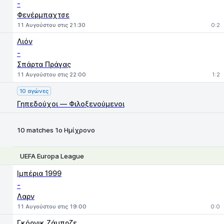
-
Φενέρμπαχτσε
11 Αυγούστου στις 21:30
0:2
Λιόν
-
Σπάρτα Πράγας
11 Αυγούστου στις 22:00
1:2
10 αγώνες
Γηπεδούχοι — Φιλοξενούμενοι
10 matches 1ο Ημίχρονο
UEFA Europa League
1
X
2
Ιμπέρια 1999
-
Λαρν
11 Αυγούστου στις 19:00
0:0
Γκόρνικ Ζάμπρζε