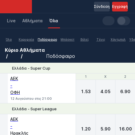
Σύνδεση
Εγγραφή
Live
Aθλήματα
Όλα
Όλα
Κορυφαία
Ποδόσφαιρο
Μπάσκετ
Βόλεϊ
Τένις
Χάντμπολ
Υδα
Κύριο
Αθλήματα
Ποδόσφαιρο
Ελλάδα - Super Cup
1
1
X
X
2
2
ΑΕΚ
-
1.53
4.05
6.90
ΟΦΗ
12 Αυγούστου στις 21:00
Ελλάδα - Super League
1
X
2
ΑΕΚ
-
1.20
5.90
16.00
Ηρακλής