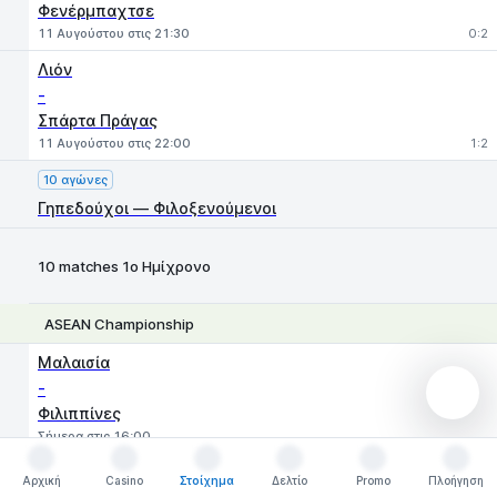
Φενέρμπαχτσε
11 Αυγούστου στις 21:30
0:2
Λιόν
-
Σπάρτα Πράγας
11 Αυγούστου στις 22:00
1:2
10 αγώνες
Γηπεδούχοι — Φιλοξενούμενοι
10 matches 1ο Ημίχρονο
ASEAN Championship
1
X
2
Μαλαισία
-
Φιλιππίνες
Σήμερα στις 16:00
Ταϊλάνδη
Αρχική
Casino
Στοίχημα
Δελτίο
Promo
Πλοήγηση
Αρχική
Casino
Στοίχημα
Δελτίο
Promo
Πλοήγηση