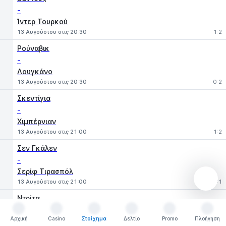
-
Ίντερ Τουρκού
13 Αυγούστου στις 20:30
1:2
Ρούναβικ
-
Λουγκάνο
13 Αυγούστου στις 20:30
0:2
Σκεντίγια
-
Χιμπέρνιαν
13 Αυγούστου στις 21:00
1:2
Σεν Γκάλεν
-
Σερίφ Τιρασπόλ
13 Αυγούστου στις 21:00
3:1
Ντρίτα
-
Αρχική
Casino
Στοίχημα
Δελτίο
Promo
Πλοήγηση
Τρε Φιόρι
Αρχική
Casino
Στοίχημα
Δελτίο
Promo
Πλοήγηση