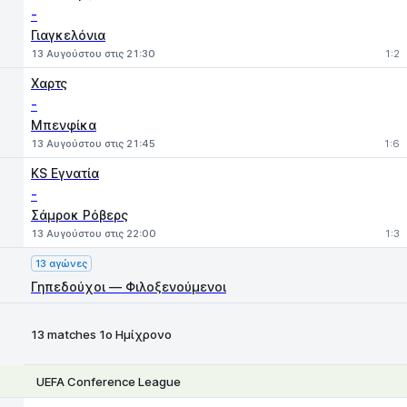
-
Γιαγκελόνια
13 Αυγούστου στις 21:30
1:2
Χαρτς
-
Μπενφίκα
13 Αυγούστου στις 21:45
1:6
KS Εγνατία
-
Σάμροκ Ρόβερς
13 Αυγούστου στις 22:00
1:3
13 αγώνες
Γηπεδούχοι — Φιλοξενούμενοι
13 matches 1ο Ημίχρονο
UEFA Conference League