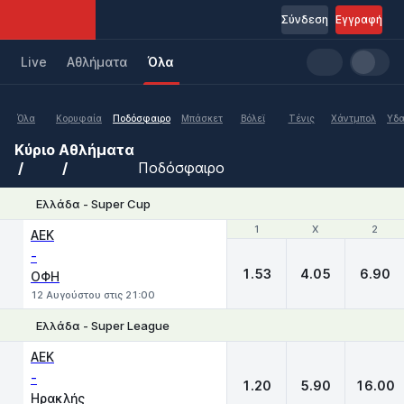
Σύνδεση
Εγγραφή
Live
Aθλήματα
Όλα
Όλα
Κορυφαία
Ποδόσφαιρο
Μπάσκετ
Βόλεϊ
Τένις
Χάντμπολ
Υδα
Κύριο
Αθλήματα
Ποδόσφαιρο
Ελλάδα - Super Cup
1
1
X
X
2
2
ΑΕΚ
-
1.53
4.05
6.90
ΟΦΗ
12 Αυγούστου στις 21:00
Ελλάδα - Super League
1
X
2
ΑΕΚ
-
1.20
5.90
16.00
Ηρακλής