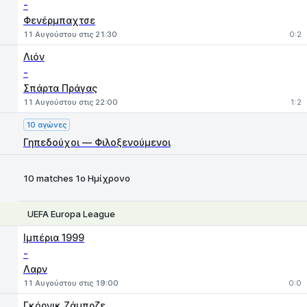
-
Φενέρμπαχτσε
11 Αυγούστου στις 21:30
0:2
Λιόν
-
Σπάρτα Πράγας
11 Αυγούστου στις 22:00
1:2
10 αγώνες
Γηπεδούχοι — Φιλοξενούμενοι
10 matches 1ο Ημίχρονο
UEFA Europa League
1
X
2
Ιμπέρια 1999
-
Λαρν
11 Αυγούστου στις 19:00
0:0
Γκόρνικ Ζάμπρζε