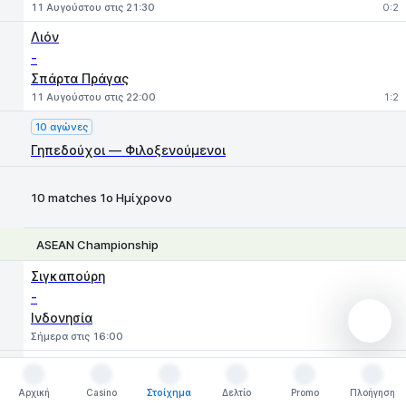
11 Αυγούστου στις 21:30
0:2
Λιόν
-
Σπάρτα Πράγας
11 Αυγούστου στις 22:00
1:2
10 αγώνες
Γηπεδούχοι — Φιλοξενούμενοι
10 matches 1ο Ημίχρονο
ASEAN Championship
1
X
2
Σιγκαπούρη
-
Ινδονησία
Σήμερα στις 16:00
Βιετνάμ
-
Αρχική
Casino
Στοίχημα
Δελτίο
Promo
Πλοήγηση
Αρχική
Casino
Στοίχημα
Δελτίο
Promo
Πλοήγηση