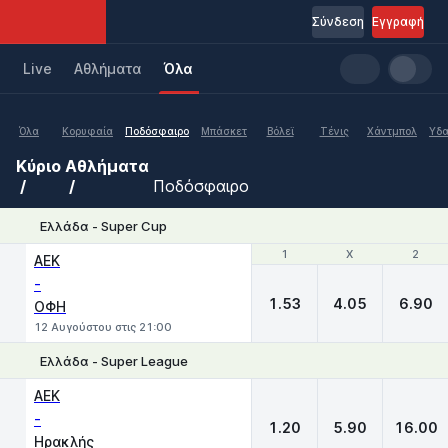
Σύνδεση
Εγγραφή
Live
Aθλήματα
Όλα
Όλα
Κορυφαία
Ποδόσφαιρο
Μπάσκετ
Βόλεϊ
Τένις
Χάντμπολ
Υδα
Κύριο
Αθλήματα
Ποδόσφαιρο
Ελλάδα - Super Cup
1
1
X
X
2
2
ΑΕΚ
-
1.53
4.05
6.90
ΟΦΗ
12 Αυγούστου στις 21:00
Ελλάδα - Super League
1
X
2
ΑΕΚ
-
1.20
5.90
16.00
Ηρακλής