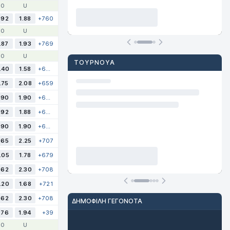
O
U
.92
1.88
+760
O
U
.87
1.93
+769
O
U
ΤΟΥΡΝΟΥΆ
.40
1.58
+648
.75
2.08
+659
.90
1.90
+698
.92
1.88
+699
.90
1.90
+699
.65
2.25
+707
.05
1.78
+679
.62
2.30
+708
.20
1.68
+721
.62
2.30
+708
ΔΗΜΟΦΙΛΉ ΓΕΓΟΝΌΤΑ
.76
1.94
+39
Ποδόσφαιρο
Μπάσκετ
Βόλεϊ
Τένις
Πινγκ Πονγκ
O
U