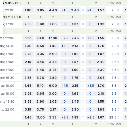
EFA SUPER CUP
1
X
2
1
2
ΣΎΝΟΛΟ
τις 22:00
1.80
3.85
4.40
-1
2.40
+1
1.57
2.5
1
MUNITY SHIELD
1
X
2
1
2
ΣΎΝΟΛΟ
τις 17:00
2.55
3.60
2.65
0
1.87
0
1.93
2.5
1
1
X
2
1
2
ΣΎΝΟΛΟ
τις 22:00
1.17
7.40
17.00
-2.5
2.45
+2.5
1.55
3.5
2
τις 14:30
7.30
4.50
1.45
+1
2.13
-1
1.70
2.5
1
τις 17:00
2.75
3.35
2.60
0
1.95
0
1.87
2.5
1
τις 17:00
2.15
3.45
3.45
0
1.57
0
2.40
2.5
1
τις 17:00
2.25
3.40
3.25
0
1.60
0
2.30
2.5
1
τις 19:30
2.35
3.70
2.80
0
1.75
0
2.05
2.5
1
τις 16:00
1.45
5.10
6.00
-1.5
2.15
+1.5
1.70
3.5
2
τις 16:00
2.25
3.65
3.00
0
1.68
0
2.18
2.5
1
τις 18:30
3.25
3.90
2.05
0
2.45
0
1.55
3.5
2
τις 22:00
3.15
3.75
2.17
0
2.30
0
1.63
2.5
1
1.45
11.00
3.35
-2.5
1.83
+2.5
1.87
29.5
1
1
X
2
1
2
ΣΎΝΟΛΟ