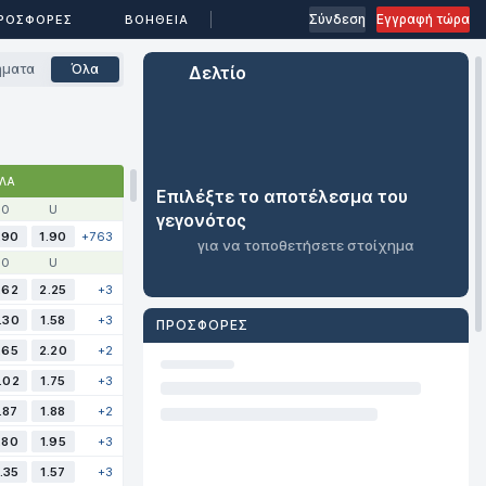
...
Σύνδεση
Εγγραφή τώρα
ΕΣ
ΡΟΣΦΟΡΕΣ
ΒΟΉΘΕΙΑ
ήματα
Όλα
Δελτίο
ΛΑ
Επιλέξτε το αποτέλεσμα του
O
U
γεγονότος
.90
1.90
+763
για να τοποθετήσετε στοίχημα
O
U
.62
2.25
+3
.30
1.58
+3
ΠΡΟΣΦΟΡΈΣ
.65
2.20
+2
.02
1.75
+3
.87
1.88
+2
.80
1.95
+3
.35
1.57
+3