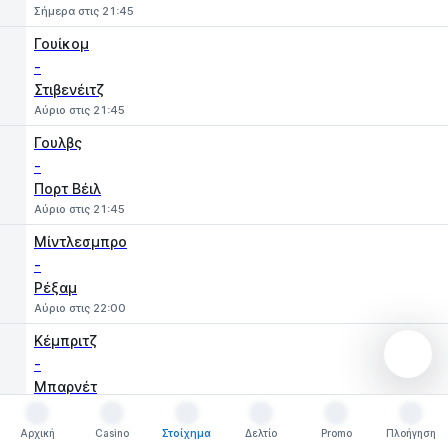
Σήμερα στις 21:45
Γουίκομ
-
Στιβενέιτζ
Αύριο στις 21:45
Γουλβς
-
Πορτ Βέιλ
Αύριο στις 21:45
Μίντλεσμπρο
-
Ρέξαμ
Αύριο στις 22:00
Κέμπριτζ
-
Μπαρνέτ
8 Αυγούστου στις 15:00
Αρχική
Casino
Στοίχημα
Δελτίο
Promo
Πλοήγηση
ΚΠΡ
Αρχική
Casino
Στοίχημα
Δελτίο
Promo
Πλοήγηση