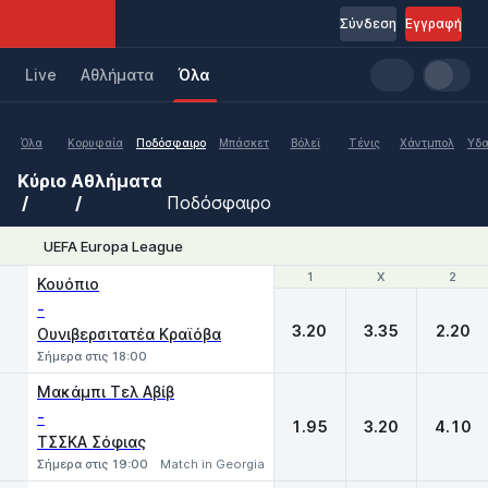
Σύνδεση
Εγγραφή
Live
Aθλήματα
Όλα
Όλα
Κορυφαία
Ποδόσφαιρο
Μπάσκετ
Βόλεϊ
Τένις
Χάντμπολ
Υδα
Κύριο
Αθλήματα
Ποδόσφαιρο
UEFA Europa League
1
1
X
X
2
2
Κουόπιο
-
3.20
3.35
2.20
Ουνιβερσιτατέα Κραϊόβα
Σήμερα στις 18:00
Μακάμπι Τελ Αβίβ
-
1.95
3.20
4.10
ΤΣΣΚΑ Σόφιας
Σήμερα στις 19:00
Match in Georgia