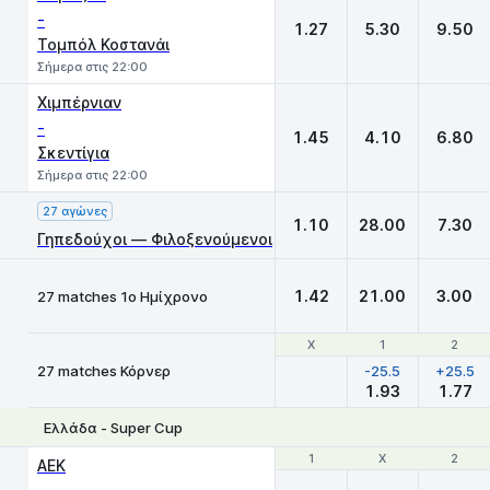
-
1.27
5.30
9.50
Τομπόλ Κοστανάι
Σήμερα στις 22:00
Χιμπέρνιαν
-
1.45
4.10
6.80
Σκεντίγια
Σήμερα στις 22:00
27 αγώνες
1.10
28.00
7.30
Γηπεδούχοι — Φιλοξενούμενοι
1.42
21.00
3.00
27 matches 1ο Ημίχρονο
Χ
Χ
1
1
2
2
27 matches Κόρνερ
-25.5
+25.5
1.93
1.77
Ελλάδα - Super Cup
1
1
X
X
2
2
ΑΕΚ