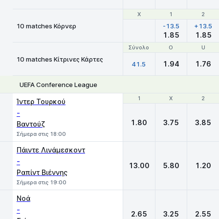
Χ
Χ
1
1
2
2
10 matches Κόρνερ
-13.5
+13.5
1.85
1.85
Σύνολο
Σύνολο
O
O
U
U
10 matches Κίτρινες Κάρτες
1.94
1.76
41.5
UEFA Conference League
1
1
X
X
2
2
Ίντερ Τουρκού
-
1.80
3.75
3.85
Βαντούζ
Σήμερα στις 18:00
Πάιντε Λινάμεσκοντ
-
13.00
5.80
1.20
Ραπίντ Βιέννης
Σήμερα στις 19:00
Νοά
-
2.65
3.25
2.55