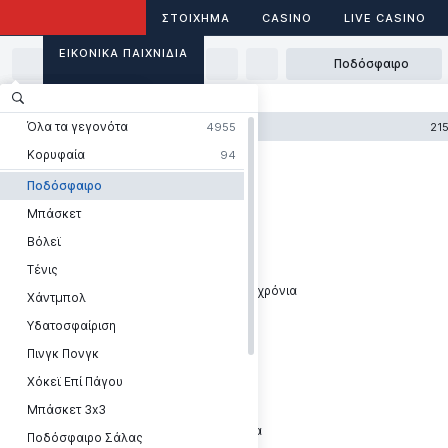
ΣΤΟΙΧΗΜΑ
ΣΤΟΙΧΗΜΑ
CASINO
CASINO
LIVE CASINO
LIVE CASINO
ΕΙΚΟΝΙΚΆ ΠΑΙΧΝΊΔΙΑ
Όλες τις ώρες
Ποδόσφαιρο
ΑΠΟΤΕΛΕΣΜΑΤΑ
Όλες τις ώρες
Κύριο
Αθλήματα
Ποδόσφαιρο
ΆΡΘΡΑ
1 ώρα
Όλα τα γεγονότα
Όλα τα γεγονότα
4955
21
2 ώρες
Κορυφαία
94
ΚΑΤΗΓΟΡΊΑ
ΕΦΑΡΜΟΓΕΣ
Ποδόσφαιρο
Διεθνή Συλλόγων
4 ώρες
Ποδόσφαιρο
ΕΛΛΆΔ
ΑΕΚ
UEFA Super Cup
6 ώρες
Μπάσκετ
-
12 Αυγούστου σ
ΟΦΗ
UEFA Champions League
12 ώρες
Βόλεϊ
ΕΛΛΆΔΑ - SUPER LEAGUE
ΑΕΚ
UEFA Champions League
1 ημέρα
-
22 Αυγούστου σ
Τένις
Ηρακλής
Καλαμάτα
UEFA Champions League - Μακροχρόνια
2 ημέρες
-
22 Αυγούστου σ
Χάντμπολ
Άρης
Ολυμπιακός
North American Leagues Cup
-
22 Αυγούστου σ
Υδατοσφαίριση
Ατρόμητος
ΟΦΗ
Φιλικά Τοπ Συλλόγων
-
23 Αυγούστου σ
Πινγκ Πονγκ
ΝΠΣ Βόλος
Παναθηναϊκός
Copa Libertadores
-
23 Αυγούστου σ
Χόκεϊ Επί Πάγου
Κηφισιά
ΠΑΟΚ
Copa Libertadores
-
23 Αυγούστου σ
Μπάσκετ 3x3
Λεβαδειακός
Παναιτωλικός
Copa Libertadores - Μακροχρόνια
-
23 Αυγούστου σ
Ποδόσφαιρο Σάλας