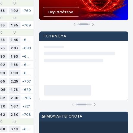
O
U
.88
1.92
+760
Περισσότερα
Περισσότερα
Περισσότερα
O
U
.85
1.95
+769
O
U
ΤΟΥΡΝΟΥΆ
.58
2.40
+640
.75
2.07
+693
.90
1.90
+698
.92
1.88
+699
.90
1.90
+699
.65
2.25
+707
.05
1.78
+679
.62
2.30
+708
.20
1.67
+721
.62
2.30
+708
ΔΗΜΟΦΙΛΉ ΓΕΓΟΝΌΤΑ
O
U
Ποδόσφαιρο
Μπάσκετ
Βόλεϊ
Τένις
Πινγκ Πονγκ
.68
2.18
+669