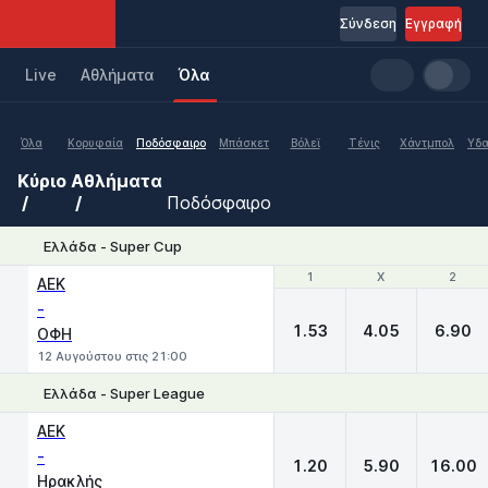
Σύνδεση
Εγγραφή
Live
Aθλήματα
Όλα
Όλα
Κορυφαία
Ποδόσφαιρο
Μπάσκετ
Βόλεϊ
Τένις
Χάντμπολ
Υδα
Κύριο
Αθλήματα
Ποδόσφαιρο
Ελλάδα - Super Cup
1
1
X
X
2
2
ΑΕΚ
-
1.53
4.05
6.90
ΟΦΗ
12 Αυγούστου στις 21:00
Ελλάδα - Super League
1
X
2
ΑΕΚ
-
1.20
5.90
16.00
Ηρακλής