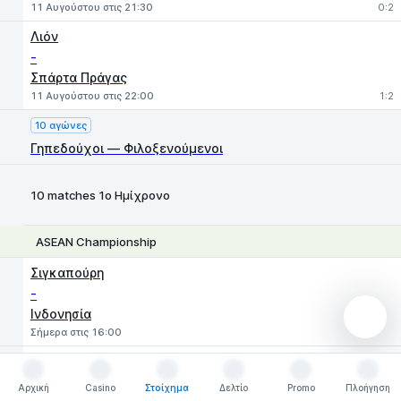
11 Αυγούστου στις 21:30
0:2
Λιόν
-
Σπάρτα Πράγας
11 Αυγούστου στις 22:00
1:2
10 αγώνες
Γηπεδούχοι — Φιλοξενούμενοι
10 matches 1ο Ημίχρονο
ASEAN Championship
1
X
2
Σιγκαπούρη
-
Ινδονησία
Σήμερα στις 16:00
Βιετνάμ
-
Αρχική
Casino
Στοίχημα
Δελτίο
Promo
Πλοήγηση
Αρχική
Casino
Στοίχημα
Δελτίο
Promo
Πλοήγηση