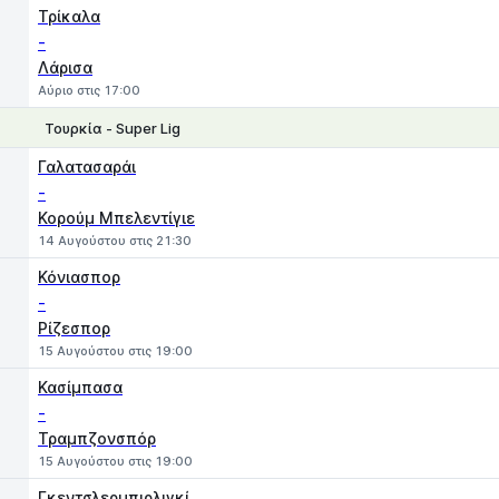
1
X
2
Τρίκαλα
-
Λάρισα
Αύριο στις 17:00
Τουρκία - Super Lig
1
X
2
Γαλατασαράι
-
Κορούμ Μπελεντίγιε
14 Αυγούστου στις 21:30
Κόνιασπορ
-
Ρίζεσπορ
15 Αυγούστου στις 19:00
Κασίμπασα
-
Τραμπζονσπόρ
15 Αυγούστου στις 19:00
Γκεντσλερμπιρλιγκί