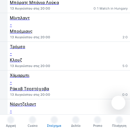
Μπόρατς Μπάνια Λούκα
13 Αυγούστου στις 20:00
0:1 Match in Hungary
Μίντιλαντ
-
Μποέμιανς
13 Αυγούστου στις 20:00
2:0
Τρόμσο
-
Κλουζ
13 Αυγούστου στις 20:00
5:0
Χάμαρμπι
-
Ράκοβ Τσεστόχοβα
13 Αυγούστου στις 20:00
0:0
Νόρντζελαντ
-
Βάλουρ Ρέικιαβικ
13 Αυγούστου στις 20:00
2:0
Αρχική
Casino
Στοίχημα
Δελτίο
Promo
Πλοήγηση
Αρχική
Casino
Στοίχημα
Δελτίο
Promo
Πλοήγηση