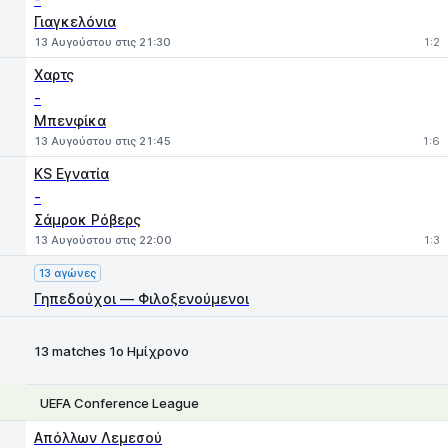
Γιαγκελόνια
13 Αυγούστου στις 21:30
1:2
Χαρτς
-
Μπενφίκα
13 Αυγούστου στις 21:45
1:6
KS Εγνατία
-
Σάμροκ Ρόβερς
13 Αυγούστου στις 22:00
1:3
13 αγώνες
Γηπεδούχοι — Φιλοξενούμενοι
13 matches 1ο Ημίχρονο
UEFA Conference League
1
X
2
Απόλλων Λεμεσού