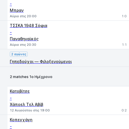
-
Μπραν
Αύριο στις 20:00
1:0
ΤΣΣΚΑ 1948 Σόφια
-
Παναθηναϊκός
Αύριο στις 20:30
1:1
2 αγώνες
Γηπεδούχοι — Φιλοξενούμενοι
2 matches 1ο Ημίχρονο
Κατοβίτσε
-
Χάποελ Τελ Αβίβ
12 Αυγούστου στις 19:00
0:2
Κοπεγχάγη
-