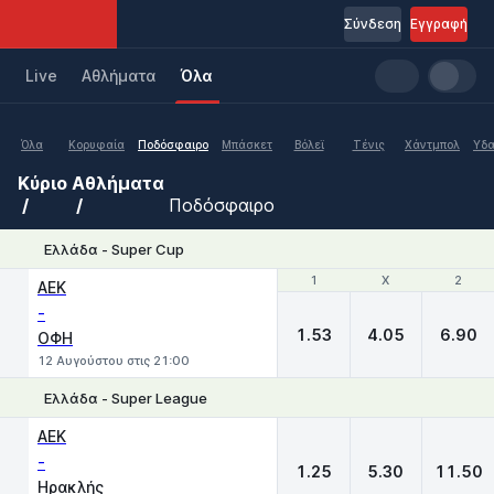
Σύνδεση
Εγγραφή
Live
Aθλήματα
Όλα
Όλα
Κορυφαία
Ποδόσφαιρο
Μπάσκετ
Βόλεϊ
Τένις
Χάντμπολ
Υδα
Κύριο
Αθλήματα
Ποδόσφαιρο
Ελλάδα - Super Cup
1
1
X
X
2
2
ΑΕΚ
-
1.53
4.05
6.90
ΟΦΗ
12 Αυγούστου στις 21:00
Ελλάδα - Super League
1
X
2
ΑΕΚ
-
1.25
5.30
11.50
Ηρακλής