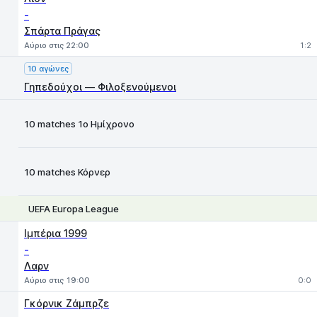
-
Σπάρτα Πράγας
Αύριο στις 22:00
1:2
10 αγώνες
Γηπεδούχοι — Φιλοξενούμενοι
10 matches 1ο Ημίχρονο
Χ
1
2
10 matches Κόρνερ
UEFA Europa League
1
X
2
Ιμπέρια 1999
-
Λαρν
Αύριο στις 19:00
0:0
Γκόρνικ Ζάμπρζε