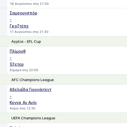
16 Αυγούστου στις 21:30
Σαμσουνσπόρ
-
Γκοζτέπε
17 Αυγούστου στις 21:30
Αγγλία - EFL Cup
1
X
2
Πλίμουθ
-
Έξετερ
Σήμερα στις 22:00
AFC Champions League
1
X
2
Αδελαΐδα Γιουνάιτεντ
-
Κονγκ Αν Ανόι
Αύριο στις 12:30
UEFA Champions League
1
X
2