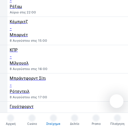
-
Ρέξαμ
Αύριο στις 22:00
Κέμπριτζ
-
Μπαρνέτ
8 Αυγούστου στις 15:00
ΚΠΡ
-
Μίλγουολ
8 Αυγούστου στις 16:00
Μπράντφορντ Σίτι
-
Ρότσντειλ
8 Αυγούστου στις 17:00
Γουότφορντ
-
Κρόουλι
Αρχική
Casino
Στοίχημα
Δελτίο
Promo
Πλοήγηση
8 Αυγούστου στις 17:00
Αρχική
Casino
Στοίχημα
Δελτίο
Promo
Πλοήγηση