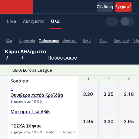
Σύνδεση
Εγγραφή
Live
Aθλήματα
Όλα
Όλα
Κορυφαία
Ποδόσφαιρο
Μπάσκετ
Βόλεϊ
Τένις
Χάντμπολ
Υδα
Κύριο
Αθλήματα
Ποδόσφαιρο
UEFA Europa League
1
1
X
X
2
2
Κουόπιο
-
3.20
3.35
2.18
Ουνιβερσιτατέα Κραϊόβα
Σήμερα στις 18:00
Μακάμπι Τελ Αβίβ
-
1.95
3.30
3.95
ΤΣΣΚΑ Σόφιας
Σήμερα στις 19:00
Match in Georgia