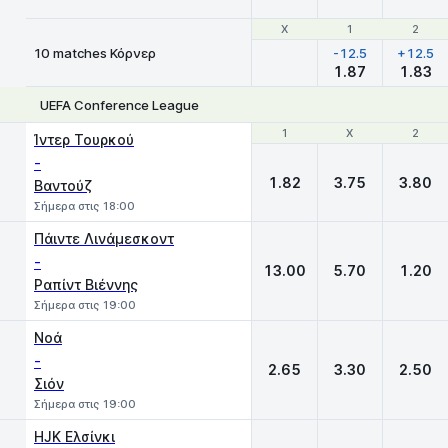
Χ
Χ
1
1
2
2
10 matches Κόρνερ
-12.5
+12.5
1.87
1.83
UEFA Conference League
1
1
X
X
2
2
Ίντερ Τουρκού
-
1.82
3.75
3.80
Βαντούζ
Σήμερα στις 18:00
Πάιντε Λινάμεσκοντ
-
13.00
5.70
1.20
Ραπίντ Βιέννης
Σήμερα στις 19:00
Νοά
-
2.65
3.30
2.50
Σιόν
Σήμερα στις 19:00
HJK Ελσίνκι