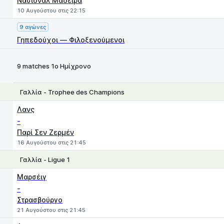
Νασιονάλ Μαδέιρα
10 Αυγούστου στις 22:15
9 αγώνες
Γηπεδούχοι — Φιλοξενούμενοι
9 matches 1ο Ημίχρονο
Γαλλία - Trophee des Champions
1
X
2
Λανς
-
Παρί Σεν Ζερμέν
16 Αυγούστου στις 21:45
Γαλλία - Ligue 1
1
X
2
Μαρσέιγ
-
Στρασβούργο
21 Αυγούστου στις 21:45