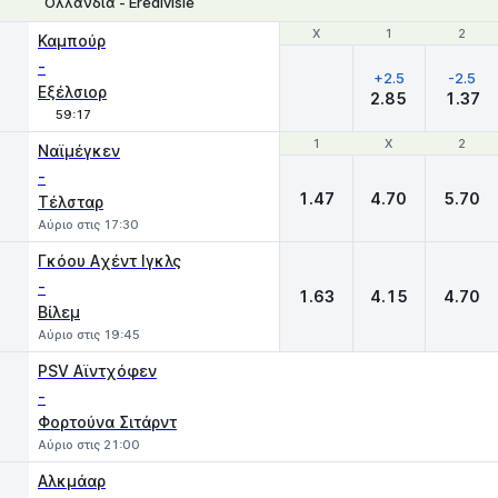
Ολλανδία - Eredivisie
Χ
Χ
1
1
2
2
Καμπούρ
-
+2.5
-2.5
Εξέλσιορ
2.85
1.37
59:17
1
1
X
X
2
2
Ναϊμέγκεν
-
1.47
4.70
5.70
Τέλσταρ
Αύριο στις 17:30
Γκόου Aχέντ Ιγκλς
-
1.63
4.15
4.70
Βίλεμ
Αύριο στις 19:45
PSV Αϊντχόφεν
-
Φορτούνα Σιτάρντ
Αύριο στις 21:00
Αλκμάαρ