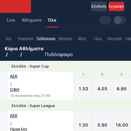
Σύνδεση
Εγγραφή
Live
Aθλήματα
Όλα
Όλα
Κορυφαία
Ποδόσφαιρο
Μπάσκετ
Βόλεϊ
Τένις
Χάντμπολ
Υδα
Κύριο
Αθλήματα
Ποδόσφαιρο
Ελλάδα - Super Cup
1
1
X
X
2
2
ΑΕΚ
-
1.53
4.05
6.90
ΟΦΗ
12 Αυγούστου στις 21:00
Ελλάδα - Super League
1
X
2
ΑΕΚ
-
1.20
5.90
16.00
Ηρακλής