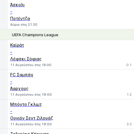
Άσκολι
-
Ποτέντζα
Αύριο στις 21:30
UEFA Champions League
1
X
2
Καϊράτ
-
Λέφσκι Σόφιας
11 Αυγούστου στις 18:00
0:1
FC Σαμπάχ
-
Άαρχους
11 Αυγούστου στις 19:00
1:2
Μπόντο Γκλιμτ
-
Ουνιόν Σεντ Ζιλουάζ
11 Αυγούστου στις 19:00
3:3
Ζαλγκίρις Κάουνας