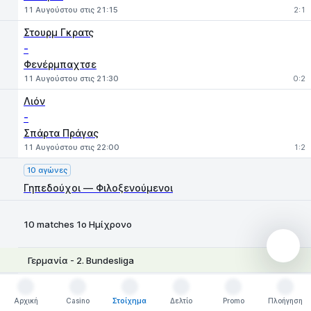
11 Αυγούστου στις 21:15
2:1
Στουρμ Γκρατς
-
Φενέρμπαχτσε
11 Αυγούστου στις 21:30
0:2
Λιόν
-
Σπάρτα Πράγας
11 Αυγούστου στις 22:00
1:2
10 αγώνες
Γηπεδούχοι — Φιλοξενούμενοι
10 matches 1ο Ημίχρονο
Γερμανία - 2. Bundesliga
1
X
2
Μπόχουμ
-
Αρχική
Casino
Στοίχημα
Δελτίο
Promo
Πλοήγηση
Αρχική
Casino
Στοίχημα
Δελτίο
Promo
Πλοήγηση