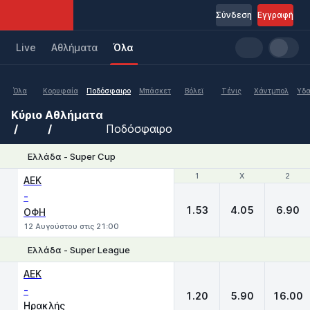
Σύνδεση
Εγγραφή
Live
Aθλήματα
Όλα
Όλα
Κορυφαία
Ποδόσφαιρο
Μπάσκετ
Βόλεϊ
Τένις
Χάντμπολ
Υδα
Κύριο
Αθλήματα
Ποδόσφαιρο
Ελλάδα - Super Cup
1
1
X
X
2
2
ΑΕΚ
-
1.53
4.05
6.90
ΟΦΗ
12 Αυγούστου στις 21:00
Ελλάδα - Super League
1
X
2
ΑΕΚ
-
1.20
5.90
16.00
Ηρακλής