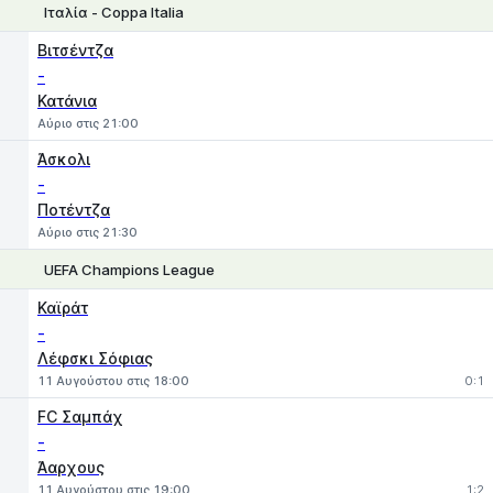
Ιταλία - Coppa Italia
1
X
2
Βιτσέντζα
-
Κατάνια
Αύριο στις 21:00
Άσκολι
-
Ποτέντζα
Αύριο στις 21:30
UEFA Champions League
1
X
2
Καϊράτ
-
Λέφσκι Σόφιας
11 Αυγούστου στις 18:00
0:1
FC Σαμπάχ
-
Άαρχους
11 Αυγούστου στις 19:00
1:2