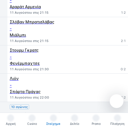
-
Αραράτ Αρμενία
11 Αυγούστου στις 21:15
1:2
Σλόβαν Μπρατισλάβας
-
Μιάλμπι
11 Αυγούστου στις 21:15
2:1
Στουρμ Γκρατς
-
Φενέρμπαχτσε
11 Αυγούστου στις 21:30
0:2
Λιόν
-
Σπάρτα Πράγας
11 Αυγούστου στις 22:00
1:2
10 αγώνες
Γηπεδούχοι — Φιλοξενούμενοι
Αρχική
Casino
Στοίχημα
Δελτίο
Promo
Πλοήγηση
Αρχική
Casino
Στοίχημα
Δελτίο
Promo
Πλοήγηση