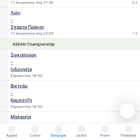
11 Αυγούστου στις 21:30
0:2
Λιόν
-
Σπάρτα Πράγας
11 Αυγούστου στις 22:00
1:2
ASEAN Championship
1
X
2
Σιγκαπούρη
-
Ινδονησία
Σήμερα στις 16:00
Βιετνάμ
-
Καμπότζη
Σήμερα στις 16:00
Μαλαισία
-
Φιλιππίνες
Αρχική
Casino
Στοίχημα
Δελτίο
Promo
Πλοήγηση
Αύριο στις 16:00
Αρχική
Casino
Στοίχημα
Δελτίο
Promo
Πλοήγηση