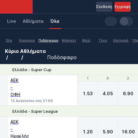
Σύνδεση
Εγγραφή
Live
Aθλήματα
Όλα
Όλα
Κορυφαία
Ποδόσφαιρο
Μπάσκετ
Βόλεϊ
Τένις
Χάντμπολ
Υδα
Κύριο
Αθλήματα
Ποδόσφαιρο
Ελλάδα - Super Cup
1
1
X
X
2
2
ΑΕΚ
-
1.53
4.05
6.90
ΟΦΗ
12 Αυγούστου στις 21:00
Ελλάδα - Super League
1
X
2
ΑΕΚ
-
1.20
5.90
16.00
Ηρακλής