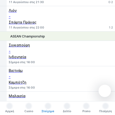
11 Αυγούστου στις 21:30
0:2
Λιόν
-
Σπάρτα Πράγας
11 Αυγούστου στις 22:00
1:2
ASEAN Championship
1
X
2
Σιγκαπούρη
-
Ινδονησία
Σήμερα στις 16:00
Βιετνάμ
-
Καμπότζη
Σήμερα στις 16:00
Μαλαισία
-
Φιλιππίνες
Αρχική
Casino
Στοίχημα
Δελτίο
Promo
Πλοήγηση
Αύριο στις 16:00
Αρχική
Casino
Στοίχημα
Δελτίο
Promo
Πλοήγηση