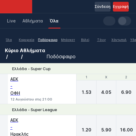
Σύνδεση
Εγγραφή
Live
Aθλήματα
Όλα
Όλα
Κορυφαία
Ποδόσφαιρο
Μπάσκετ
Βόλεϊ
Τένις
Χάντμπολ
Υδα
Κύριο
Αθλήματα
Ποδόσφαιρο
Ελλάδα - Super Cup
1
1
X
X
2
2
ΑΕΚ
-
1.53
4.05
6.90
ΟΦΗ
12 Αυγούστου στις 21:00
Ελλάδα - Super League
1
X
2
ΑΕΚ
-
1.20
5.90
16.00
Ηρακλής