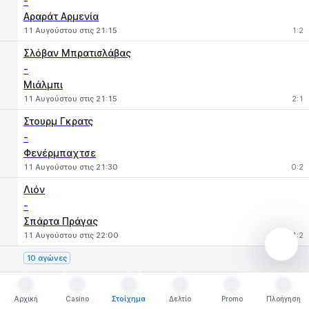
-
Αραράτ Αρμενία
11 Αυγούστου στις 21:15
1:2
Σλόβαν Μπρατισλάβας
-
Μιάλμπι
11 Αυγούστου στις 21:15
2:1
Στουρμ Γκρατς
-
Φενέρμπαχτσε
11 Αυγούστου στις 21:30
0:2
Λιόν
-
Σπάρτα Πράγας
11 Αυγούστου στις 22:00
1:2
10 αγώνες
Γηπεδούχοι — Φιλοξενούμενοι
Αρχική
Casino
Στοίχημα
Δελτίο
Promo
Πλοήγηση
Αρχική
Casino
Στοίχημα
Δελτίο
Promo
Πλοήγηση