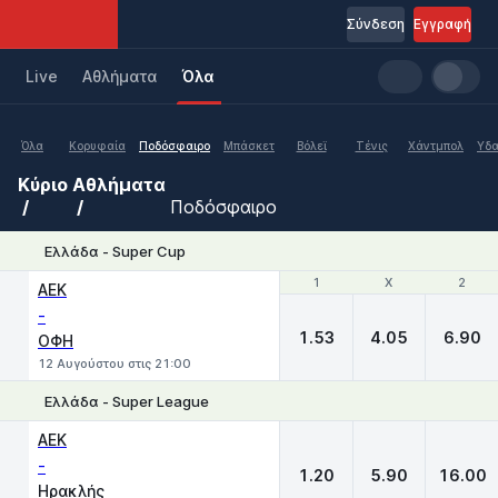
Σύνδεση
Εγγραφή
Live
Aθλήματα
Όλα
Όλα
Κορυφαία
Ποδόσφαιρο
Μπάσκετ
Βόλεϊ
Τένις
Χάντμπολ
Υδα
Κύριο
Αθλήματα
Ποδόσφαιρο
Ελλάδα - Super Cup
1
1
X
X
2
2
ΑΕΚ
-
1.53
4.05
6.90
ΟΦΗ
12 Αυγούστου στις 21:00
Ελλάδα - Super League
1
X
2
ΑΕΚ
-
1.20
5.90
16.00
Ηρακλής