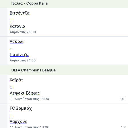
Ιταλία - Coppa Italia
1
X
2
Βιτσέντζα
-
Κατάνια
Αύριο στις 21:00
Άσκολι
-
Ποτέντζα
Αύριο στις 21:30
UEFA Champions League
1
X
2
Καϊράτ
-
Λέφσκι Σόφιας
11 Αυγούστου στις 18:00
0:1
FC Σαμπάχ
-
Άαρχους
11 Αυγούστου στις 19:00
1:2