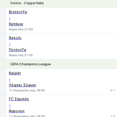
Ιταλία - Coppa Italia
1
X
2
Βιτσέντζα
-
Κατάνια
Αύριο στις 21:00
Άσκολι
-
Ποτέντζα
Αύριο στις 21:30
UEFA Champions League
1
X
2
Καϊράτ
-
Λέφσκι Σόφιας
11 Αυγούστου στις 18:00
0:1
FC Σαμπάχ
-
Άαρχους
11 Αυγούστου στις 19:00
1:2