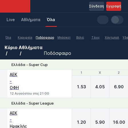
Σύνδεση
Εγγραφή
Live
Aθλήματα
Όλα
Όλα
Κορυφαία
Ποδόσφαιρο
Μπάσκετ
Βόλεϊ
Τένις
Χάντμπολ
Υδα
Κύριο
Αθλήματα
Ποδόσφαιρο
Ελλάδα - Super Cup
1
1
X
X
2
2
ΑΕΚ
-
1.53
4.05
6.90
ΟΦΗ
12 Αυγούστου στις 21:00
Ελλάδα - Super League
1
X
2
ΑΕΚ
-
1.20
5.90
16.00
Ηρακλής