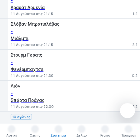
-
Αραράτ Αρμενία
11 Αυγούστου στις 21:15
1:2
Σλόβαν Μπρατισλάβας
-
Μιάλμπι
11 Αυγούστου στις 21:15
2:1
Στουρμ Γκρατς
-
Φενέρμπαχτσε
11 Αυγούστου στις 21:30
0:2
Λιόν
-
Σπάρτα Πράγας
11 Αυγούστου στις 22:00
1:2
10 αγώνες
Γηπεδούχοι — Φιλοξενούμενοι
Αρχική
Casino
Στοίχημα
Δελτίο
Promo
Πλοήγηση
Αρχική
Casino
Στοίχημα
Δελτίο
Promo
Πλοήγηση