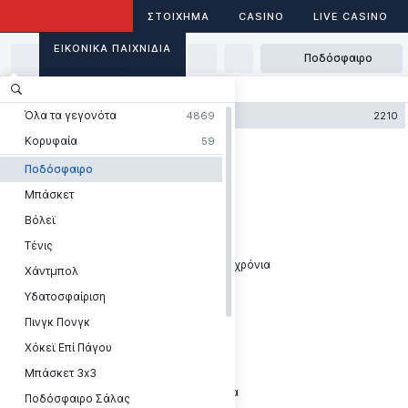
ΣΤΟΙΧΗΜΑ
ΣΤΟΙΧΗΜΑ
CASINO
CASINO
LIVE CASINO
LIVE CASINO
ΕΙΚΟΝΙΚΆ ΠΑΙΧΝΊΔΙΑ
Όλες τις ώρες
Ποδόσφαιρο
ΑΠΟΤΕΛΕΣΜΑΤΑ
Όλες τις ώρες
Κύριο
Αθλήματα
Ποδόσφαιρο
ΆΡΘΡΑ
1 ώρα
Όλα τα γεγονότα
Όλα τα γεγονότα
4869
2210
2 ώρες
Κορυφαία
59
ΚΑΤΗΓΟΡΊΑ
ΕΦΑΡΜΟΓΕΣ
Ποδόσφαιρο
Διεθνή Συλλόγων
4 ώρες
Ποδόσφαιρο
ΕΛΛΆΔ
ΑΕΚ
UEFA Super Cup
6 ώρες
Μπάσκετ
-
12 Αυγούστου σ
ΟΦΗ
UEFA Champions League
12 ώρες
Βόλεϊ
ΕΛΛΆΔΑ - SUPER LEAGUE
ΑΕΚ
UEFA Champions League
1 ημέρα
-
22 Αυγούστου σ
Τένις
Ηρακλής
Καλαμάτα
UEFA Champions League - Μακροχρόνια
2 ημέρες
-
22 Αυγούστου σ
Χάντμπολ
Άρης
Ολυμπιακός
North American Leagues Cup
-
22 Αυγούστου σ
Υδατοσφαίριση
Ατρόμητος
ΟΦΗ
Φιλικά Τοπ Συλλόγων
-
23 Αυγούστου σ
Πινγκ Πονγκ
ΝΠΣ Βόλος
Παναθηναϊκός
Copa Libertadores
-
23 Αυγούστου σ
Χόκεϊ Επί Πάγου
Κηφισιά
ΠΑΟΚ
Copa Libertadores
-
23 Αυγούστου σ
Μπάσκετ 3x3
Λεβαδειακός
Παναιτωλικός
Copa Libertadores - Μακροχρόνια
-
23 Αυγούστου σ
Ποδόσφαιρο Σάλας