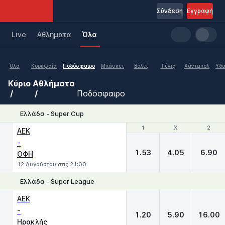
Σύνδεση
Εγγραφή
Live
Aθλήματα
Όλα
Όλα
Κορυφαία
Ποδόσφαιρο
Μπάσκετ
Βόλεϊ
Τένις
Χάντμπολ
Υδα
Κύριο
Αθλήματα
Ποδόσφαιρο
Ελλάδα - Super Cup
1
1
X
X
2
2
ΑΕΚ
-
1.53
4.05
6.90
ΟΦΗ
12 Αυγούστου στις 21:00
Ελλάδα - Super League
1
X
2
ΑΕΚ
-
1.20
5.90
16.00
Ηρακλής