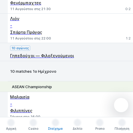
Φενέρμπαχτσε
11 Αυγούστου στις 21:30
0:2
Λιόν
-
Σπάρτα Πράγας
11 Αυγούστου στις 22:00
1:2
10 αγώνες
Γηπεδούχοι — Φιλοξενούμενοι
10 matches 1ο Ημίχρονο
ASEAN Championship
1
X
2
Μαλαισία
-
Φιλιππίνες
Σήμερα στις 16:00
Ταϊλάνδη
Αρχική
Casino
Στοίχημα
Δελτίο
Promo
Πλοήγηση
Αρχική
Casino
Στοίχημα
Δελτίο
Promo
Πλοήγηση